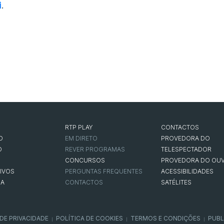
i
.
RTP PLAY
CONTACTOS
O
EM DIRETO
PROVEDORA DO
O
REVER PROGRAMAS
TELESPECTADOR
CONCURSOS
PROVEDORA DO OUV
IVOS
PERGUNTAS FREQUENTES
ACESSIBILIDADES
NA
CONTACTOS
SATÉLITES
 DE PRIVACIDADE
POLÍTICA DE COOKIES
TERMOS E CONDIÇÕES
PUBL
|
|
|