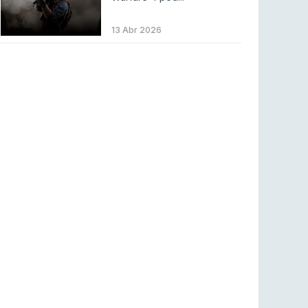
BLAST Bounty S2 na RTP Arena: Regressa o
melhor Counter-Strike
13 Abr 2026
COUNTER-STRIKE
18 jul 2026
Wuant assina “The One”: O novo hino oficial
da LPLOL
LEAGUE OF LEGENDS
16 jul 2026
Roman Imperium Cup VIII abre inscrições com
SAW e Luminosity na lista
COUNTER-STRIKE
16 jul 2026
arrozdoce regressa ao mercado como jogador
livre
COUNTER-STRIKE
16 jul 2026