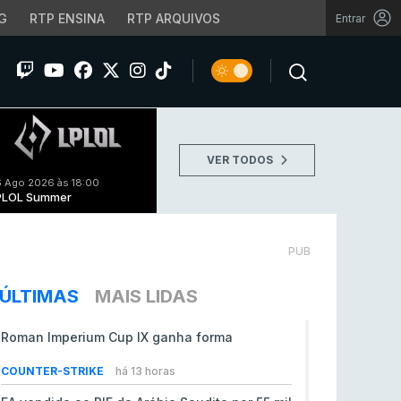
G
RTP ENSINA
RTP ARQUIVOS
Entrar
VER TODOS
 Ago 2026 às 18:00
PLOL Summer
PUB
ÚLTIMAS
MAIS LIDAS
Roman Imperium Cup IX ganha forma
COUNTER-STRIKE
há 13 horas