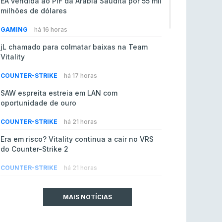
EA vendida ao PIF da Arábia Saudita por 55 mil
milhões de dólares
GAMING
há 16 horas
jL chamado para colmatar baixas na Team
Vitality
COUNTER-STRIKE
há 17 horas
SAW espreita estreia em LAN com
oportunidade de ouro
COUNTER-STRIKE
há 21 horas
Era em risco? Vitality continua a cair no VRS
do Counter-Strike 2
COUNTER-STRIKE
há 21 horas
Riot Games simplifica regras para torneios
comunitários de League of Legends
MAIS NOTÍCIAS
LEAGUE OF LEGENDS
ontem