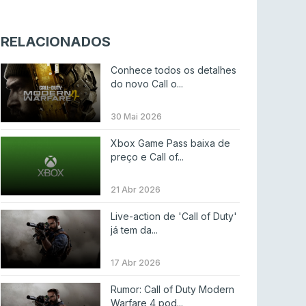
Twitch e Amazon planeiam usar transmissões
para treinar IA
RELACIONADOS
ENTRETENIMENTO
3 ago 2026
Conhece todos os detalhes
Códigos para ícones clássicos gratuitos no
do novo Call o...
League of Legends [agosto 2026]
LEAGUE OF LEGENDS
3 ago 2026
30 Mai 2026
MOUZ surpreende Spirit para vencer BLAST
Xbox Game Pass baixa de
Bounty
preço e Call of...
COUNTER-STRIKE
2 ago 2026
21 Abr 2026
Setembro recheado de LANs em Portugal
Live-action de 'Call of Duty'
já tem da...
COUNTER-STRIKE
1 ago 2026
Betclic renova parceria com a RTP Arena para
17 Abr 2026
a época 2026/27
Rumor: Call of Duty Modern
RTP ARENA
23 jul 2026
Warfare 4 pod...