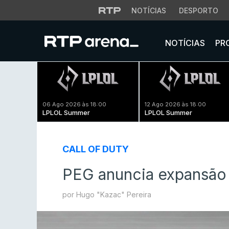
NOTÍCIAS
DESPORTO
NOTÍCIAS
PR
06 Ago 2026 às 18:00
12 Ago 2026 às 18:00
LPLOL Summer
LPLOL Summer
CALL OF DUTY
PEG anuncia expansão 
por Hugo "Kazac" Pereira