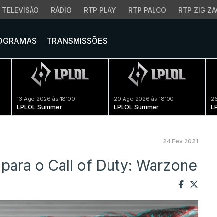
TELEVISÃO
RÁDIO
RTP PLAY
RTP PALCO
RTP ZIG ZA
OGRAMAS
TRANSMISSÕES
13 Ago 2026 às 18:00
20 Ago 2026 às 18:00
26
LPLOL Summer
LPLOL Summer
L
24 Fev 2021
para o Call of Duty: Warzone