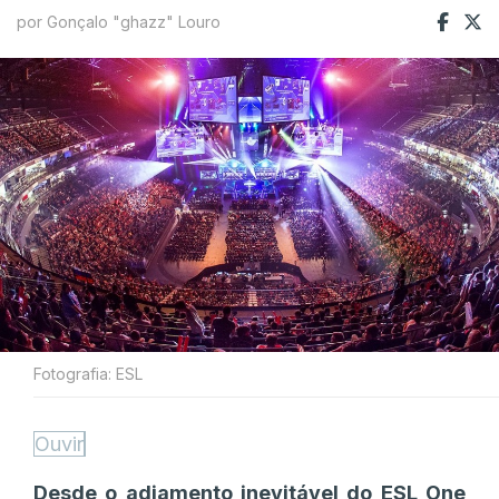
por Gonçalo "ghazz" Louro
Fotografia: ESL
Ouvir
Desde o adiamento inevitável do ESL One