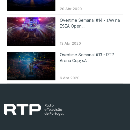
20 Abr 2020
Overtime Semanal #14 - sAw na
ESEA Open,...
13 Abr 2020
Overtime Semanal #13 - RTP
Arena Cup; sA...
6 Abr 2020