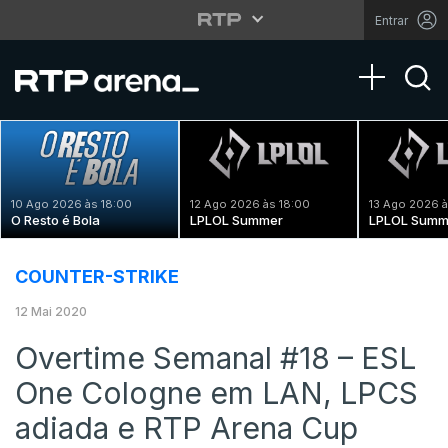
Entrar
Toggle na
10 Ago 2026 às 18:00
12 Ago 2026 às 18:00
13 Ago 2026 à
O Resto é Bola
LPLOL Summer
LPLOL Summ
COUNTER-STRIKE
12 Mai 2020
Overtime Semanal #18 – ESL
One Cologne em LAN, LPCS
adiada e RTP Arena Cup