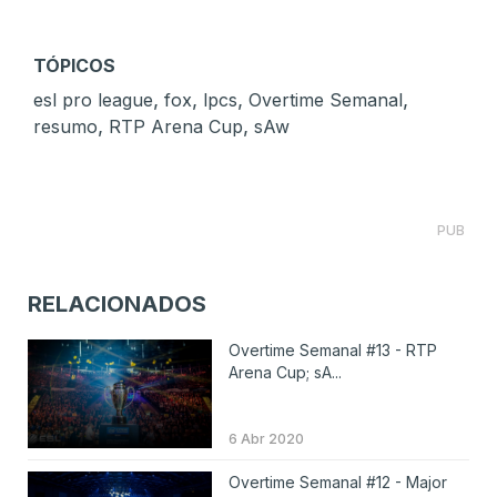
TÓPICOS
,
,
,
,
esl pro league
fox
lpcs
Overtime Semanal
,
,
resumo
RTP Arena Cup
sAw
PUB
RELACIONADOS
Overtime Semanal #13 - RTP
Arena Cup; sA...
6 Abr 2020
Overtime Semanal #12 - Major