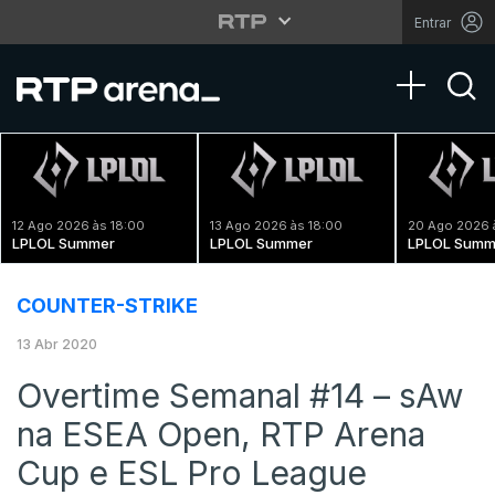
Entrar
Toggle na
12 Ago 2026 às 18:00
13 Ago 2026 às 18:00
20 Ago 2026 
LPLOL Summer
LPLOL Summer
LPLOL Summ
COUNTER-STRIKE
13 Abr 2020
Overtime Semanal #14 – sAw
na ESEA Open, RTP Arena
Cup e ESL Pro League