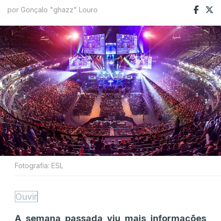
por Gonçalo "ghazz" Louro
Fotografia: ESL
Ouvir
A semana passada viu mais informações