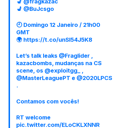
💺
@fragkazac
💺
@BuJcsgo
🕘 Domingo 12 Janeiro / 21h00
GMT
🌍
https://t.co/unSl54J5K8
Let’s talk leaks
@Fraglider
,
kazacbombs, mudanças na CS
scene, os
@exploitgg_
,
@MasterLeaguePT
e
@2020LPCS
.
Contamos com vocês!
RT welcome
pic.twitter.com/ELoCKLXNNR