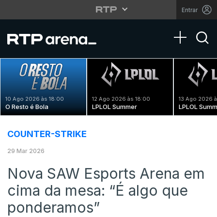
Entrar
Toggle na
10 Ago 2026 às 18:00
12 Ago 2026 às 18:00
13 Ago 2026 à
O Resto é Bola
LPLOL Summer
LPLOL Summ
COUNTER-STRIKE
29 Mar 2026
Nova SAW Esports Arena em
cima da mesa: “É algo que
ponderamos”