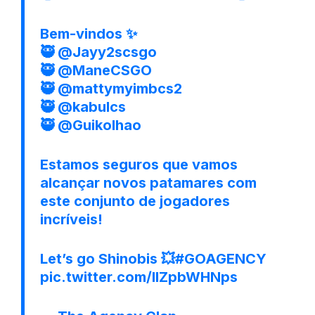
Bem-vindos ✨
🥷
@Jayy2scsgo
🥷
@ManeCSGO
🥷
@mattymyimbcs2
🥷
@kabulcs
🥷
@Guikolhao
Estamos seguros que vamos
alcançar novos patamares com
este conjunto de jogadores
incríveis!
Let’s go Shinobis 💥
#GOAGENCY
pic.twitter.com/IlZpbWHNps