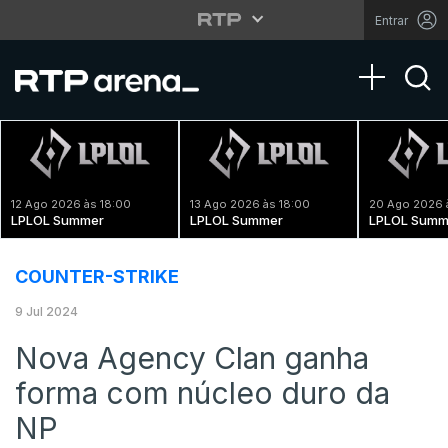
Entrar
Toggle na
12 Ago 2026 às 18:00
13 Ago 2026 às 18:00
20 Ago 2026 
LPLOL Summer
LPLOL Summer
LPLOL Summ
COUNTER-STRIKE
9 Jul 2024
Nova Agency Clan ganha
forma com núcleo duro da
NP