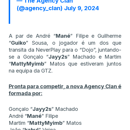
— The Agency Clan
(@agency_clan)
July 9, 2024
A par de André “
Mané
” Filipe e Guilherme
“
Guiko
” Sousa, o jogador é um dos que
transita da NeverPlay para o “Dojo”, juntando-
se a Gonçalo “
Jayy2s
” Machado e Martim
“
MattyMyimb
” Matos que estiveram juntos
na equipa da GTZ.
Pronta para competir, a nova Agency Clan é
formada por:
Gonçalo “
Jayy2s
” Machado
André “
Mané
” Filipe
Martim “
MattyMyimb
” Matos
João “
kabul
” Veiga