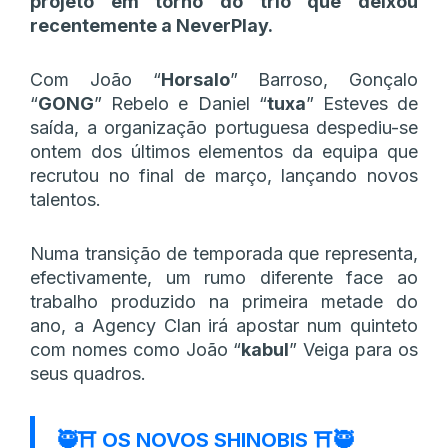
projeto em torno do trio que deixou
recentemente a NeverPlay.
Com João “
Horsalo
” Barroso, Gonçalo
“
GONG
” Rebelo e Daniel “
tuxa
” Esteves de
saída, a organização portuguesa despediu-se
ontem dos últimos elementos da equipa que
recrutou no final de março, lançando novos
talentos.
Numa transição de temporada que representa,
efectivamente, um rumo diferente face ao
trabalho produzido na primeira metade do
ano, a Agency Clan irá apostar num quinteto
com nomes como João “
kabul
” Veiga para os
seus quadros.
🥷⛩️ OS NOVOS SHINOBIS ⛩️🥷