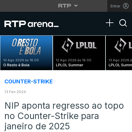
Entrar
Toggle na
10 Ago 2026 às 18:00
12 Ago 2026 às 18:00
13 Ago 2026 à
O Resto é Bola
LPLOL Summer
LPLOL Summ
COUNTER-STRIKE
13 Fev 2024
NIP aponta regresso ao topo
no Counter-Strike para
janeiro de 2025