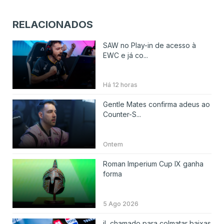
RELACIONADOS
SAW no Play-in de acesso à
EWC e já co...
Há 12 horas
Gentle Mates confirma adeus ao
Counter-S...
Ontem
Roman Imperium Cup IX ganha
forma
5 Ago 2026
jL chamado para colmatar baixas