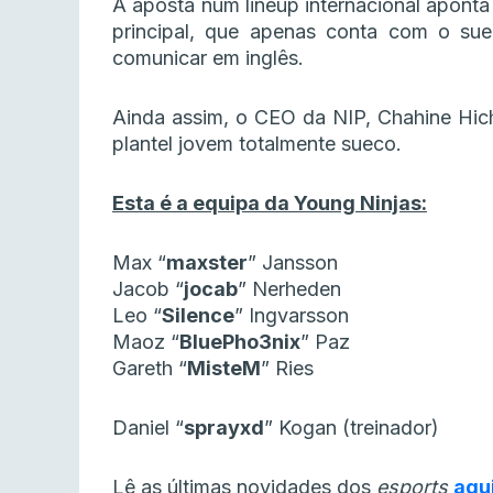
A aposta num lineup internacional aponta 
principal, que apenas conta com o su
comunicar em inglês.
Ainda assim, o CEO da NIP, Chahine Hic
plantel jovem totalmente sueco.
Esta é a equipa da Young Ninjas:
Max “⁠
maxster⁠
” Jansson
Jacob “
⁠jocab
⁠” Nerheden
Leo “⁠
Silence
⁠” Ingvarsson
Maoz “⁠
BluePho3nix⁠
” Paz
Gareth “⁠
MisteM
⁠” Ries
Daniel “
⁠sprayxd
⁠” Kogan (treinador)
Lê as últimas novidades dos
esports
aqu