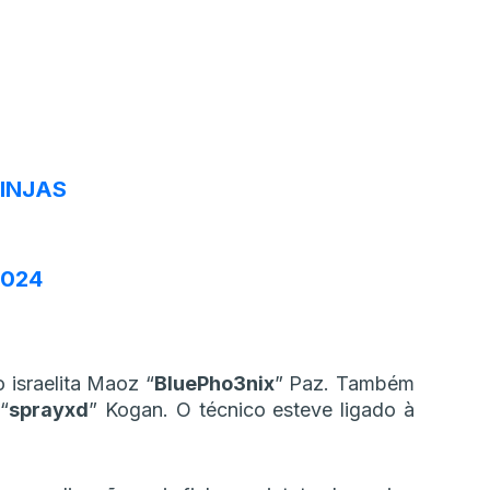
INJAS
2024
israelita Maoz “⁠
BluePho3nix
⁠” Paz. Também
“
sprayxd
” Kogan. O técnico esteve ligado à