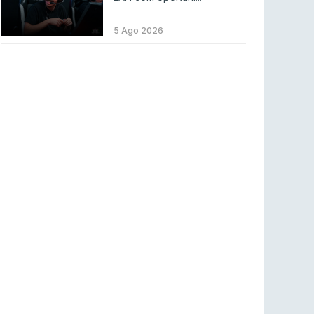
LEAGUE OF LEGENDS
3 ago 2026
MOUZ surpreende Spirit para vencer BLAST
5 Ago 2026
Bounty
COUNTER-STRIKE
2 ago 2026
Setembro recheado de LANs em Portugal
COUNTER-STRIKE
1 ago 2026
Betclic renova parceria com a RTP Arena para
a época 2026/27
RTP ARENA
23 jul 2026
BLAST Bounty S2 na RTP Arena: Regressa o
melhor Counter-Strike
COUNTER-STRIKE
18 jul 2026