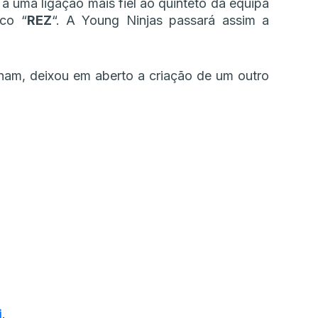
a uma ligação mais fiel ao quinteto da equipa
eco “
REZ
“. A Young Ninjas passará assim a
ham, deixou em aberto a criação de um outro
i
.