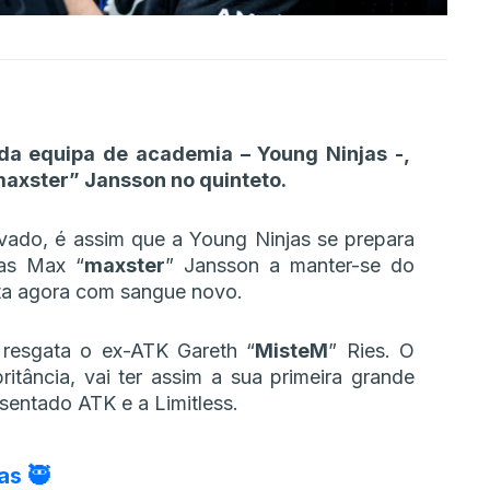
 da equipa de academia – Young Ninjas -,
axster” Jansson no quinteto.
vado, é assim que a Young Ninjas se prepara
as Max “
maxster
” Jansson a manter-se do
nta agora com sangue novo.
 resgata o ex-ATK Gareth “
MisteM
” Ries. O
itância, vai ter assim a sua primeira grande
sentado ATK e a Limitless.
as 🥷