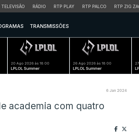
TELEVISÃO
RÁDIO
RTP PLAY
RTP PALCO
RTP ZIG ZA
OGRAMAS
TRANSMISSÕES
20 Ago 2026 às 18:00
26 Ago 2026 às 18:00
27
LPLOL Summer
LPLOL Summer
L
6 Jan 2024
de academia com quatro