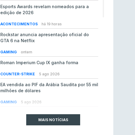
Esports Awards revelam nomeados para a
edição de 2026
ACONTECIMENTOS
há 19 horas
Rockstar anuncia apresentação oficial do
GTA 6 na Netflix
GAMING
ontem
Roman Imperium Cup IX ganha forma
COUNTER-STRIKE
5 ago 2026
EA vendida ao PIF da Arábia Saudita por 55 mil
milhões de dólares
GAMING
5 ago 2026
jL chamado para colmatar baixas na Team
Vitality
MAIS NOTÍCIAS
COUNTER-STRIKE
5 ago 2026