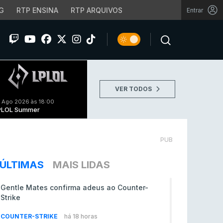
G
RTP ENSINA
RTP ARQUIVOS
Entrar
VER TODOS
 Ago 2026 às 18:00
PLOL Summer
PUB
ÚLTIMAS
MAIS LIDAS
Gentle Mates confirma adeus ao Counter-
Strike
COUNTER-STRIKE
há 18 horas