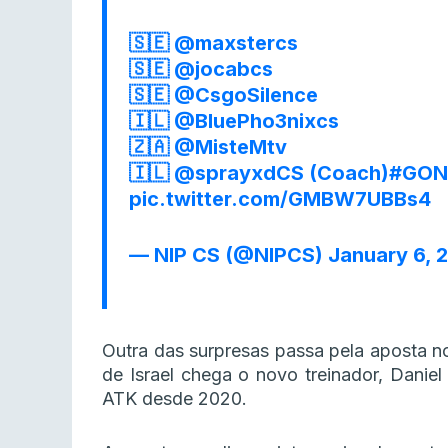
🇸🇪
@maxstercs
🇸🇪
@jocabcs
🇸🇪
@CsgoSilence
🇮🇱
@BluePho3nixcs
🇿🇦
@MisteMtv
🇮🇱
@sprayxdCS
(Coach)
#GON
pic.twitter.com/GMBW7UBBs4
— NIP CS (@NIPCS)
January 6, 
Outra das surpresas passa pela aposta no 
de Israel chega o novo treinador, Daniel 
ATK desde 2020.