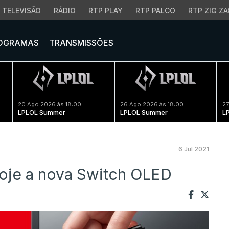
TELEVISÃO
RÁDIO
RTP PLAY
RTP PALCO
RTP ZIG ZA
OGRAMAS
TRANSMISSÕES
20 Ago 2026 às 18:00
26 Ago 2026 às 18:00
27
LPLOL Summer
LPLOL Summer
L
6 Jul 2021
oje a nova Switch OLED