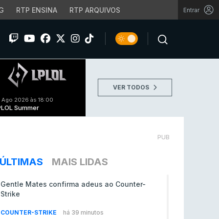
G
RTP ENSINA
RTP ARQUIVOS
Entrar
VER TODOS
 Ago 2026 às 18:00
PLOL Summer
PUB
ÚLTIMAS
MAIS LIDAS
Gentle Mates confirma adeus ao Counter-
Strike
COUNTER-STRIKE
há 39 minutos