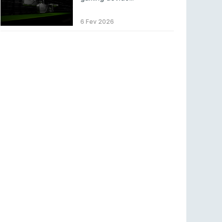
LEAGUE OF LEGENDS
3 ago 2026
MOUZ surpreende Spirit para vencer BLAST
6 Fev 2026
Bounty
COUNTER-STRIKE
2 ago 2026
Setembro recheado de LANs em Portugal
COUNTER-STRIKE
1 ago 2026
Betclic renova parceria com a RTP Arena para
a época 2026/27
RTP ARENA
23 jul 2026
BLAST Bounty S2 na RTP Arena: Regressa o
melhor Counter-Strike
COUNTER-STRIKE
18 jul 2026