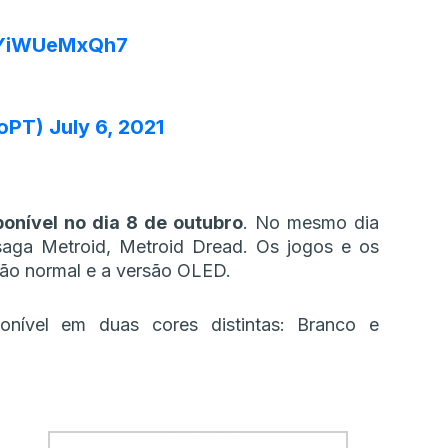
o/YiWUeMxQh7
doPT)
July 6, 2021
ponível no dia 8 de outubro
. No mesmo dia
saga Metroid, Metroid Dread. Os jogos e os
são normal e a versão OLED.
onível em duas cores distintas: Branco e