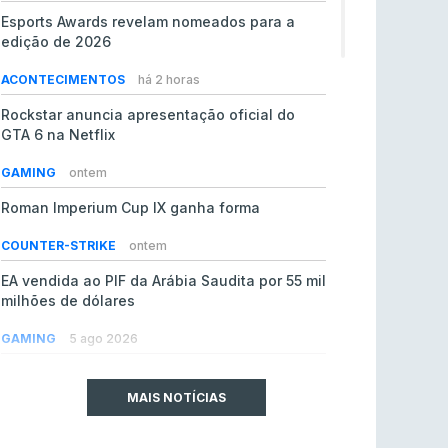
Esports Awards revelam nomeados para a
edição de 2026
ACONTECIMENTOS
há 2 horas
Rockstar anuncia apresentação oficial do
GTA 6 na Netflix
GAMING
ontem
Roman Imperium Cup IX ganha forma
COUNTER-STRIKE
ontem
EA vendida ao PIF da Arábia Saudita por 55 mil
milhões de dólares
GAMING
5 ago 2026
jL chamado para colmatar baixas na Team
Vitality
MAIS NOTÍCIAS
COUNTER-STRIKE
5 ago 2026