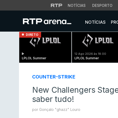
NOTÍCIAS
DESPORTO
NOTÍCIAS
PR
DIRETO
12 Ago 2026 às 18:00
LPLOL Summer
LPLOL Summer
COUNTER-STRIKE
New Challengers Stage
saber tudo!
por Gonçalo "ghazz" Louro