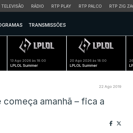
TELEVISÃO
RÁDIO
RTP PLAY
RTP PALCO
RTP ZIG ZA
OGRAMAS
TRANSMISSÕES
13 Ago 2026 às 18:00
20 Ago 2026 às 18:00
26
LPLOL Summer
LPLOL Summer
L
22 Ago 2019
 começa amanhã – fica a