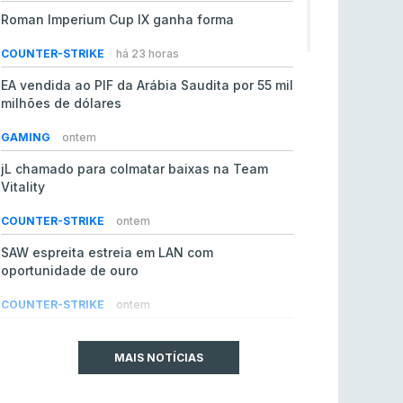
Roman Imperium Cup IX ganha forma
COUNTER-STRIKE
há 23 horas
EA vendida ao PIF da Arábia Saudita por 55 mil
milhões de dólares
GAMING
ontem
jL chamado para colmatar baixas na Team
Vitality
COUNTER-STRIKE
ontem
SAW espreita estreia em LAN com
oportunidade de ouro
COUNTER-STRIKE
ontem
Era em risco? Vitality continua a cair no VRS
do Counter-Strike 2
MAIS NOTÍCIAS
COUNTER-STRIKE
ontem