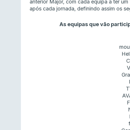
anterior Major, com cada equipa a ter um 
após cada jornada, definindo assim os se
As equipas que vão particip
mou
Hel
C
V
Gr
T
AV
F