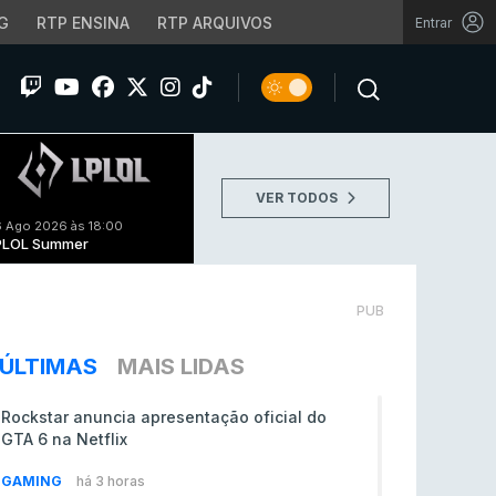
G
RTP ENSINA
RTP ARQUIVOS
Entrar
VER TODOS
 Ago 2026 às 18:00
PLOL Summer
PUB
ÚLTIMAS
MAIS LIDAS
Rockstar anuncia apresentação oficial do
GTA 6 na Netflix
GAMING
há 3 horas