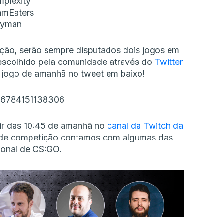
plexity
amEaters
yman
ição, serão sempre disputados dois jogos em
 escolhido pela comunidade através do
Twitter
ro jogo de amanhã no tweet em baixo!
4606784151138306
tir das 10:45 de amanhã no
canal da Twitch da
as de competição contamos com algumas das
onal de CS:GO.