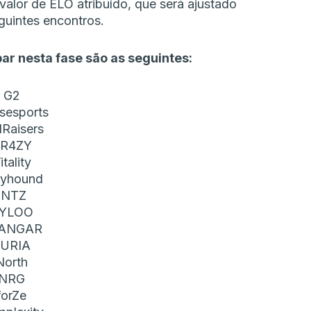
valor de ELO atribuído, que será ajustado
guintes encontros.
ar nesta fase são as seguintes:
G2
sesports
lRaisers
R4ZY
itality
ayhound
INTZ
YLOO
ANGAR
URIA
North
NRG
forZe