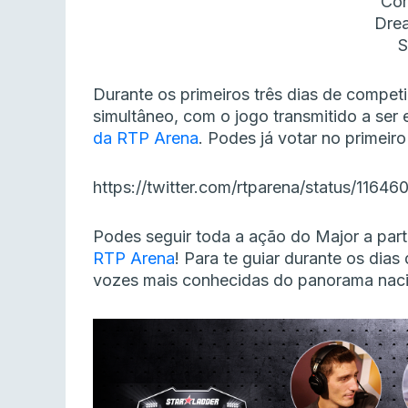
Com
Dre
S
Durante os primeiros três dias de compet
simultâneo, com o jogo transmitido a ser
da RTP Arena
. Podes já votar no primei
https://twitter.com/rtparena/status/116
Podes seguir toda a ação do Major a par
RTP Arena
! Para te guiar durante os di
vozes mais conhecidas do panorama naci