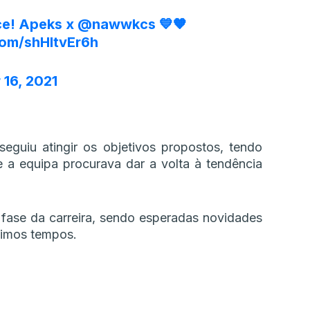
ace! Apeks x
@nawwkcs
💙🧡
com/shHItvEr6h
16, 2021
eguiu atingir os objetivos propostos, tendo
 a equipa procurava dar a volta à tendência
ase da carreira, sendo esperadas novidades
óximos tempos.