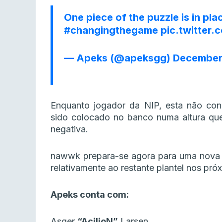
One piece of the puzzle is in pl
#changingthegame
pic.twitter.
— Apeks (@apeksgg)
December 
Enquanto jogador da NIP, esta não cons
sido colocado no banco numa altura que
negativa.
nawwk prepara-se agora para uma nova f
relativamente ao restante plantel nos pr
Apeks conta com:
Asger
“AcilioN”
Larsen