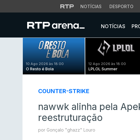
NOTÍCIAS
DESPORTO
NOTÍCIAS
PR
10 Ago 2026 às 18:00
12 Ago 2026 às 18:00
O Resto é Bola
LPLOL Summer
COUNTER-STRIKE
nawwk alinha pela Apek
reestruturação
por Gonçalo "ghazz" Louro