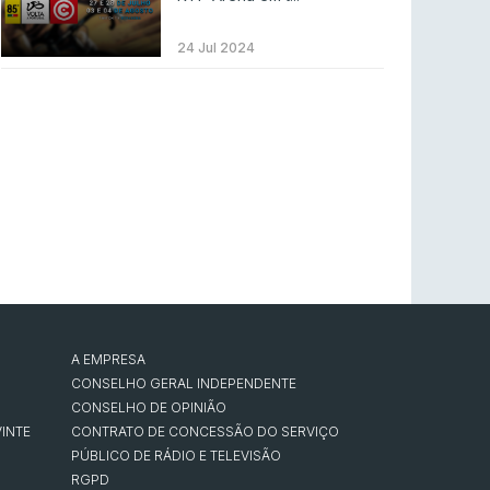
Betclic renova parceria com a RTP Arena para
a época 2026/27
24 Jul 2024
RTP ARENA
23 jul 2026
BLAST Bounty S2 na RTP Arena: Regressa o
melhor Counter-Strike
COUNTER-STRIKE
18 jul 2026
Wuant assina “The One”: O novo hino oficial
da LPLOL
LEAGUE OF LEGENDS
16 jul 2026
Roman Imperium Cup VIII abre inscrições com
SAW e Luminosity na lista
A EMPRESA
CONSELHO GERAL INDEPENDENTE
COUNTER-STRIKE
16 jul 2026
CONSELHO DE OPINIÃO
INTE
CONTRATO DE CONCESSÃO DO SERVIÇO
PÚBLICO DE RÁDIO E TELEVISÃO
RGPD