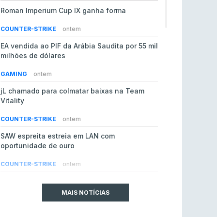
Roman Imperium Cup IX ganha forma
COUNTER-STRIKE
ontem
EA vendida ao PIF da Arábia Saudita por 55 mil
milhões de dólares
GAMING
ontem
jL chamado para colmatar baixas na Team
Vitality
COUNTER-STRIKE
ontem
SAW espreita estreia em LAN com
oportunidade de ouro
COUNTER-STRIKE
ontem
Era em risco? Vitality continua a cair no VRS
do Counter-Strike 2
MAIS NOTÍCIAS
COUNTER-STRIKE
ontem