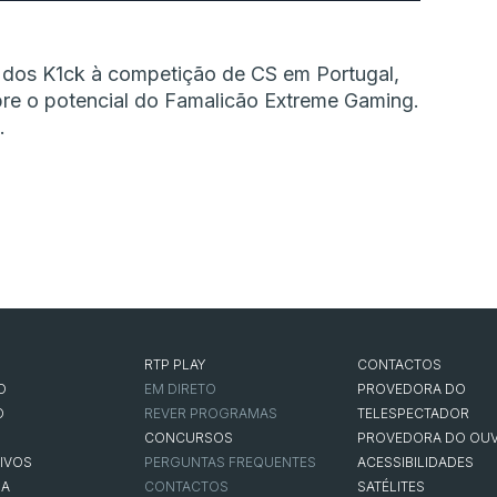
o dos K1ck à competição de CS em Portugal,
re o potencial do Famalicão Extreme Gaming.
.
RTP PLAY
CONTACTOS
O
EM DIRETO
PROVEDORA DO
O
REVER PROGRAMAS
TELESPECTADOR
CONCURSOS
PROVEDORA DO OUV
IVOS
PERGUNTAS FREQUENTES
ACESSIBILIDADES
NA
CONTACTOS
SATÉLITES