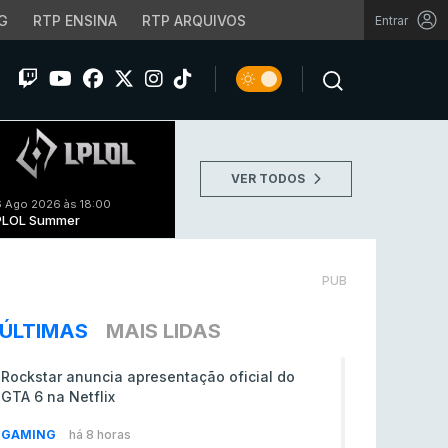
G
RTP ENSINA
RTP ARQUIVOS
Entrar
VER TODOS
 Ago 2026 às 18:00
PLOL Summer
PUB
ÚLTIMAS
MAIS LIDAS
Rockstar anuncia apresentação oficial do
GTA 6 na Netflix
GAMING
há 8 horas