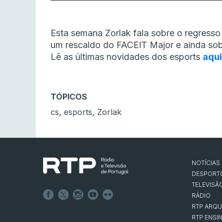
Esta semana Zorlak fala sobre o regress
um rescaldo do FACEIT Major e ainda sob
Lê as últimas novidades dos esports
aqui
TÓPICOS
,
,
cs
esports
Zorlak
NOTÍCIAS
DESPORT
TELEVISÃ
RÁDIO
RTP ARQU
RTP ENSI