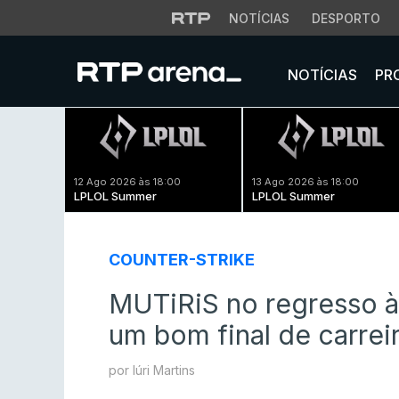
NOTÍCIAS
DESPORTO
NOTÍCIAS
PR
12 Ago 2026 às 18:00
13 Ago 2026 às 18:00
LPLOL Summer
LPLOL Summer
COUNTER-STRIKE
MUTiRiS no regresso à
um bom final de carreir
por Iúri Martins