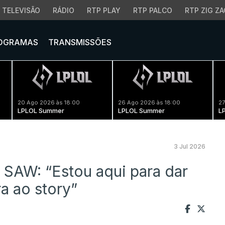
TELEVISÃO
RÁDIO
RTP PLAY
RTP PALCO
RTP ZIG ZA
OGRAMAS
TRANSMISSÕES
20 Ago 2026 às 18:00
26 Ago 2026 às 18:00
27
LPLOL Summer
LPLOL Summer
L
3 Jul 2026
 SAW: “Estou aqui para dar
a ao story”