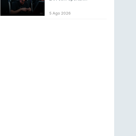
LEAGUE OF LEGENDS
3 ago 2026
MOUZ surpreende Spirit para vencer BLAST
5 Ago 2026
Bounty
COUNTER-STRIKE
2 ago 2026
Setembro recheado de LANs em Portugal
COUNTER-STRIKE
1 ago 2026
Betclic renova parceria com a RTP Arena para
a época 2026/27
RTP ARENA
23 jul 2026
BLAST Bounty S2 na RTP Arena: Regressa o
melhor Counter-Strike
COUNTER-STRIKE
18 jul 2026