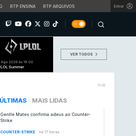
G
RTP ENSINA
RTP ARQUIVOS
Entrar
VER TODOS
 Ago 2026 às 18:00
PLOL Summer
PUB
ÚLTIMAS
MAIS LIDAS
Gentle Mates confirma adeus ao Counter-
Strike
COUNTER-STRIKE
há 17 horas