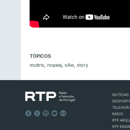
TÓPICOS
,
,
,
mutiris
nopeej
sAw
story
NOTÍCIAS
DESPORT
TELEVISÃ
RÁDIO
RTP ARQU
RTP ENSI