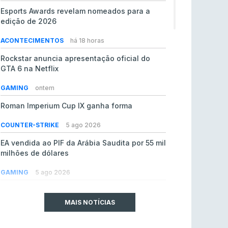
Esports Awards revelam nomeados para a
edição de 2026
ACONTECIMENTOS
há 18 horas
Rockstar anuncia apresentação oficial do
GTA 6 na Netflix
GAMING
ontem
Roman Imperium Cup IX ganha forma
COUNTER-STRIKE
5 ago 2026
EA vendida ao PIF da Arábia Saudita por 55 mil
milhões de dólares
GAMING
5 ago 2026
jL chamado para colmatar baixas na Team
Vitality
MAIS NOTÍCIAS
COUNTER-STRIKE
5 ago 2026