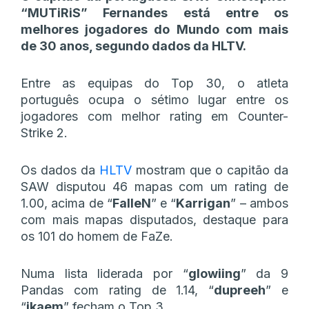
“MUTiRiS” Fernandes está entre os
melhores jogadores do Mundo com mais
de 30 anos, segundo dados da HLTV.
Entre as equipas do Top 30, o atleta
português ocupa o sétimo lugar entre os
jogadores com melhor rating em Counter-
Strike 2.
Os dados da
HLTV
mostram que o capitão da
SAW disputou 46 mapas com um rating de
1.00, acima de “
FalleN
” e “
Karrigan
” – ambos
com mais mapas disputados, destaque para
os 101 do homem de FaZe.
Numa lista liderada por “
glowiing
” da 9
Pandas com rating de 1.14, “
dupreeh
” e
“
jkaem
” fecham o Top 3.