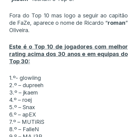
Fora do Top 10 mas logo a seguir ao capitão
de FaZe, aparece o nome de Ricardo “
roman
”
Oliveira.
Este é o Top 10 de jogadores com melhor
rating acima dos 30 anos e em equipas do
Top 30:
1.º- glowiing
2.º – dupreeh
3.º – jkaem
4.º – roej
5.º – Snax
6.º – apEX
7.º – MUTiRiS
8.º – FalleN
9.º – MAJ3R