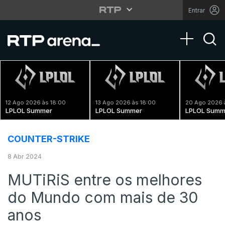
Entrar
Toggle na
12 Ago 2026 às 18:00
13 Ago 2026 às 18:00
20 Ago 2026 
LPLOL Summer
LPLOL Summer
LPLOL Summ
COUNTER-STRIKE
8 Abr 2024
MUTiRiS entre os melhores
do Mundo com mais de 30
anos