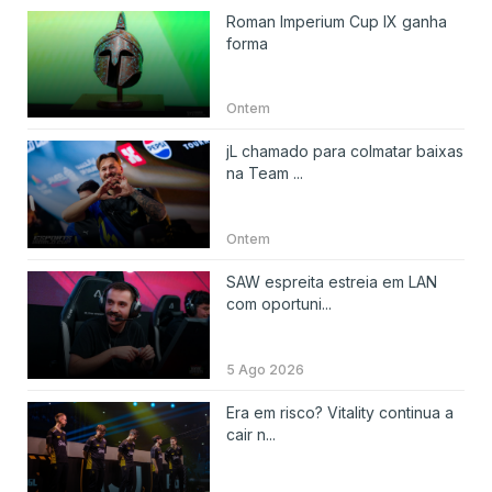
Roman Imperium Cup IX ganha
forma
Ontem
jL chamado para colmatar baixas
na Team ...
Ontem
SAW espreita estreia em LAN
com oportuni...
5 Ago 2026
Era em risco? Vitality continua a
cair n...