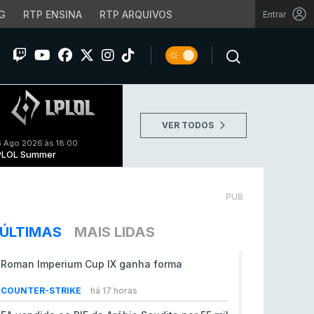
G
RTP ENSINA
RTP ARQUIVOS
Entrar
VER TODOS
 Ago 2026 às 18:00
PLOL Summer
PUB
ÚLTIMAS
MAIS LIDAS
Roman Imperium Cup IX ganha forma
COUNTER-STRIKE
há 17 horas