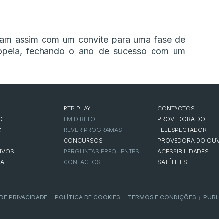
ram assim com um convite para uma fase de
ropeia, fechando o ano de sucesso com um
RTP PLAY
CONTACTOS
O
EM DIRETO
PROVEDORA DO
O
REVER PROGRAMAS
TELESPECTADOR
CONCURSOS
PROVEDORA DO OUV
IVOS
PERGUNTAS FREQUENTES
ACESSIBILIDADES
NA
CONTACTOS
SATÉLITES
 DE PRIVACIDADE
POLÍTICA DE COOKIES
TERMOS E CONDIÇÕES
PUBL
|
|
|