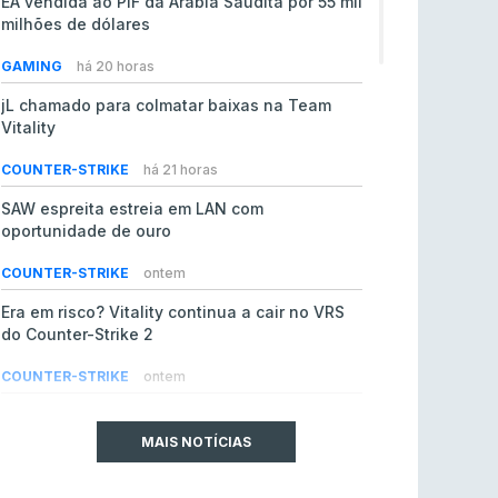
EA vendida ao PIF da Arábia Saudita por 55 mil
milhões de dólares
GAMING
há 20 horas
jL chamado para colmatar baixas na Team
Vitality
COUNTER-STRIKE
há 21 horas
SAW espreita estreia em LAN com
oportunidade de ouro
COUNTER-STRIKE
ontem
Era em risco? Vitality continua a cair no VRS
do Counter-Strike 2
COUNTER-STRIKE
ontem
Riot Games simplifica regras para torneios
comunitários de League of Legends
MAIS NOTÍCIAS
LEAGUE OF LEGENDS
4 ago 2026