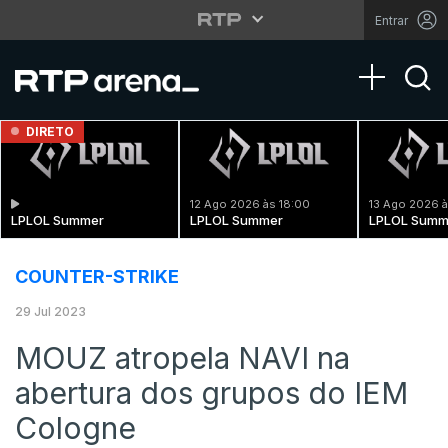
Entrar
Toggle na
DIRETO
12 Ago 2026 às 18:00
13 Ago 2026 à
LPLOL Summer
LPLOL Summer
LPLOL Summ
COUNTER-STRIKE
29 Jul 2023
MOUZ atropela NAVI na
abertura dos grupos do IEM
Cologne