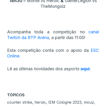
18h30 –
Monte vs Heroic
&
GamerLegion vs
TheMongolz
Acompanha toda a competição no
canal
Twitch da RTP Arena
, a partir das 11:00!
Esta competição conta com o apoio da
ESC
Online.
Lê as últimas novidades dos
esports
aqui
.
TÓPICOS
,
,
,
,
counter strike
heroic
IEM Cologne 2023
mouz