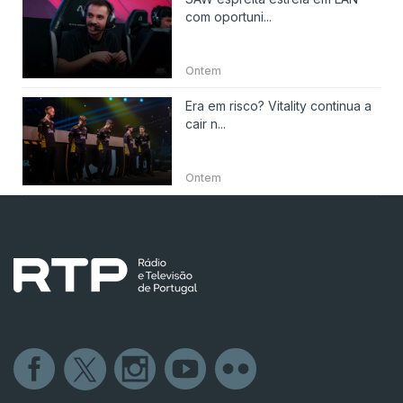
com oportuni...
Ontem
Era em risco? Vitality continua a
cair n...
Ontem