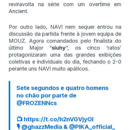
reviravolta na série com um overtime em
Ancient.
Por outro lado, NAVI nem sequer entrou na
discussão da partida frente à jovem equipa de
MOUZ. Agora comandados pelo finalista do
último Major “
siuhy
“, os cinco ‘ratos’
protagonizaram uma das grandes exibições
coletivas e individuais do dia, fechando o 2-0
perante uns NAVI muito apáticos.
Sete segundos e quatro homens
no chão por parte de
@FROZENNcs
📺
https://t.co/h2nVGVjyOI
🎙️
@ghazzMedia
&
@PIKA_official_