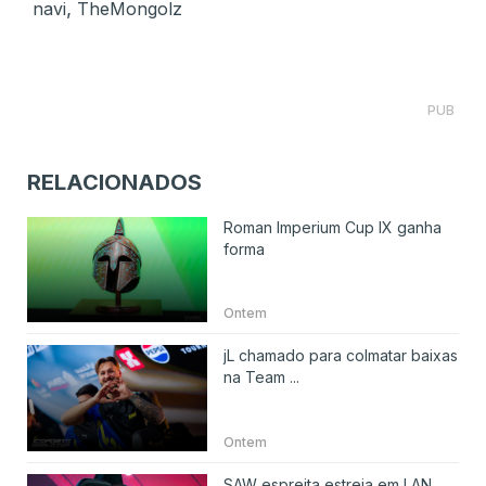
,
navi
TheMongolz
PUB
RELACIONADOS
Roman Imperium Cup IX ganha
forma
Ontem
jL chamado para colmatar baixas
na Team ...
Ontem
SAW espreita estreia em LAN