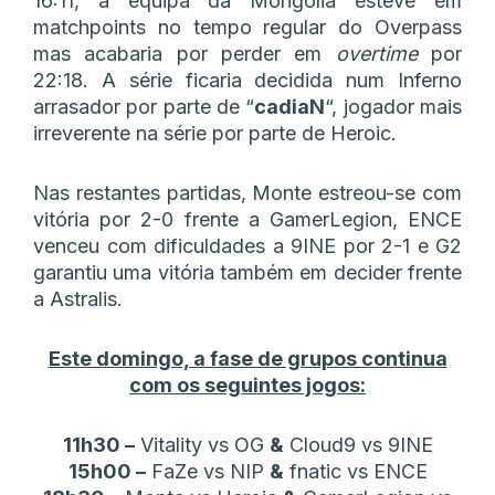
16:11, a equipa da Mongólia esteve em
matchpoints no tempo regular do Overpass
mas acabaria por perder em
overtime
por
22:18. A série ficaria decidida num Inferno
arrasador por parte de “
cadiaN
“, jogador mais
irreverente na série por parte de Heroic.
Nas restantes partidas, Monte estreou-se com
vitória por 2-0 frente a GamerLegion, ENCE
venceu com dificuldades a 9INE por 2-1 e G2
garantiu uma vitória também em decider frente
a Astralis.
Este domingo, a fase de grupos continua
com os seguintes jogos:
11h30 –
Vitality vs OG
&
Cloud9 vs 9INE
15h00 –
FaZe vs NIP
&
fnatic vs ENCE