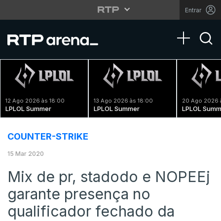
Entrar
Toggle na
12 Ago 2026 às 18:00
13 Ago 2026 às 18:00
20 Ago 2026 
LPLOL Summer
LPLOL Summer
LPLOL Summ
COUNTER-STRIKE
15 Mar 2020
Mix de pr, stadodo e NOPEEj
garante presença no
qualificador fechado da