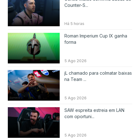
Counter-S...
Há 5 horas
Roman Imperium Cup IX ganha
forma
5 Ago 2026
jL chamado para colmatar baixas
na Team ...
5 Ago 2026
SAW espreita estreia em LAN
com oportuni...
5 Ago 2026