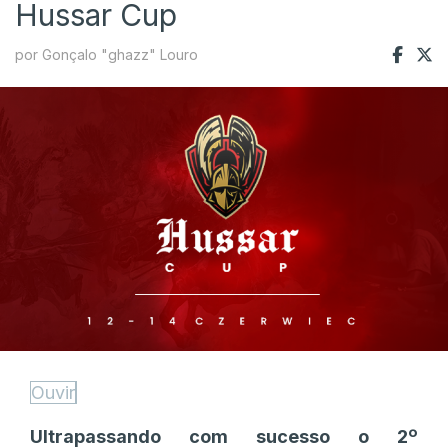
Hussar Cup
por Gonçalo "ghazz" Louro
Ouvir
Ultrapassando com sucesso o 2º