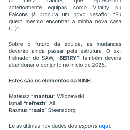
O atleta francês, que representou
anteriormente equipas como Vitality ou
Falcons já procura um novo desafio: “Eu
quero mesmo encontrar a minha nova casa
(…)”.
Sobre o futuro da equipa, as mudanças
deverão ainda passar pela estrutura. O ex-
treinador de SAW, “
BERRY
“, também deverá
abandonar o conjunto no início de 2025.
Estes são os elementos da 9INE:
Mateusz “⁠
mantuu
⁠” Wilczewski
Ismail “
⁠refrezh
⁠” Ali
Rasmus “⁠
raalz⁠
” Steensborg
Lê as últimas novidades dos
esports
aqui
.