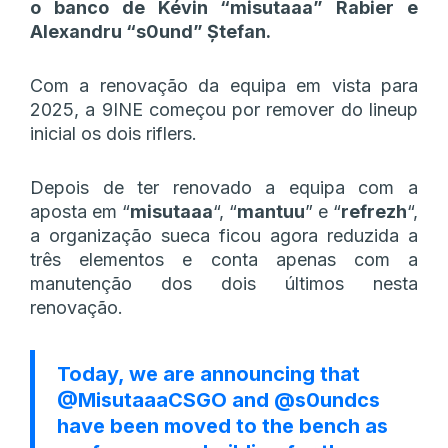
o banco de Kévin “⁠misutaaa⁠” Rabier e
Alexandru “⁠s0und⁠” Ștefan.
Com a renovação da equipa em vista para
2025, a 9INE começou por remover do lineup
inicial os dois riflers.
Depois de ter renovado a equipa com a
aposta em “
misutaaa
“, “
mantuu
” e “
refrezh
“,
a organização sueca ficou agora reduzida a
três elementos e conta apenas com a
manutenção dos dois últimos nesta
renovação.
Today, we are announcing that
@MisutaaaCSGO
and
@s0undcs
have been moved to the bench as