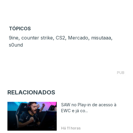
TÓPICOS
,
,
,
,
,
9ine
counter strike
CS2
Mercado
misutaaa
s0und
PUB
RELACIONADOS
SAW no Play-in de acesso à
EWC e já co...
Há 11 horas