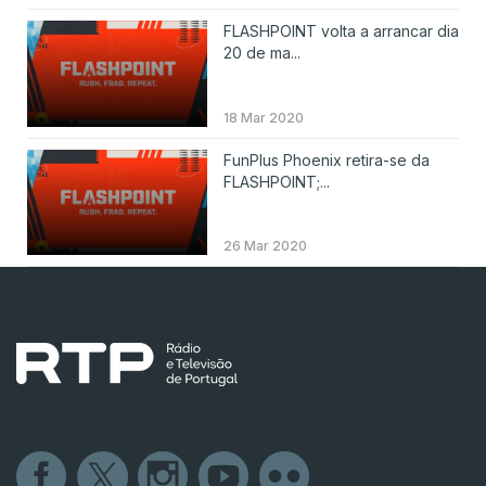
FLASHPOINT volta a arrancar dia
20 de ma...
18 Mar 2020
FunPlus Phoenix retira-se da
FLASHPOINT;...
26 Mar 2020