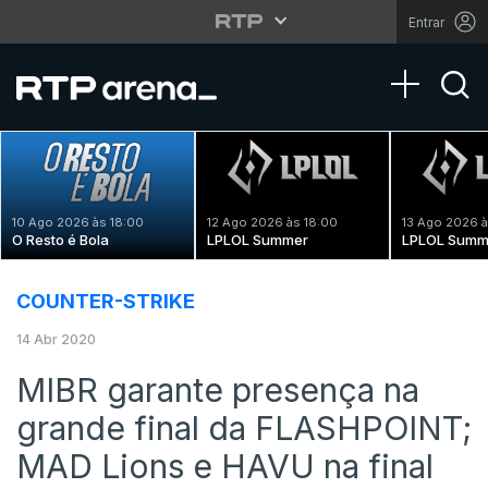
Entrar
Toggle na
10 Ago 2026 às 18:00
12 Ago 2026 às 18:00
13 Ago 2026 à
O Resto é Bola
LPLOL Summer
LPLOL Summ
COUNTER-STRIKE
14 Abr 2020
MIBR garante presença na
grande final da FLASHPOINT;
MAD Lions e HAVU na final