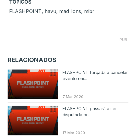
TÓPICOS
,
,
,
FLASHPOINT
havu
mad lions
mibr
PUB
RELACIONADOS
FLASHPOINT forçada a cancelar
evento em...
7 Mar 2020
FLASHPOINT passará a ser
disputada onli...
17 Mar 2020