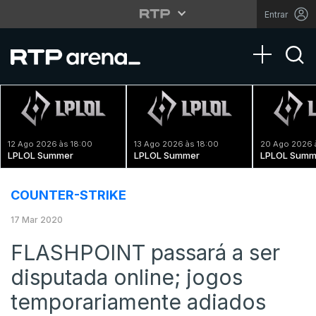
Entrar
Toggle na
12 Ago 2026 às 18:00
13 Ago 2026 às 18:00
20 Ago 2026 
LPLOL Summer
LPLOL Summer
LPLOL Summ
COUNTER-STRIKE
17 Mar 2020
FLASHPOINT passará a ser
disputada online; jogos
temporariamente adiados