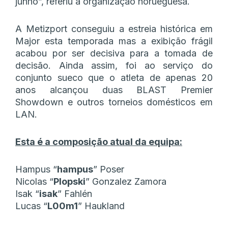
junho”, referiu a organização norueguesa.
A Metizport conseguiu a estreia histórica em
Major esta temporada mas a exibição frágil
acabou por ser decisiva para a tomada de
decisão. Ainda assim, foi ao serviço do
conjunto sueco que o atleta de apenas 20
anos alcançou duas BLAST Premier
Showdown e outros torneios domésticos em
LAN.
Esta é a composição atual da equipa:
Hampus “⁠
hampus⁠
” Poser
Nicolas “⁠
Plopski⁠
” Gonzalez Zamora
Isak “⁠
isak⁠
” Fahlén
Lucas “⁠
L00m1⁠
” Haukland