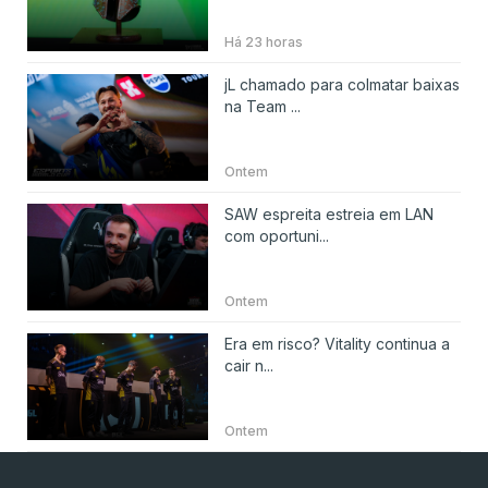
Há 23 horas
jL chamado para colmatar baixas
na Team ...
Ontem
SAW espreita estreia em LAN
com oportuni...
Ontem
Era em risco? Vitality continua a
cair n...
Ontem