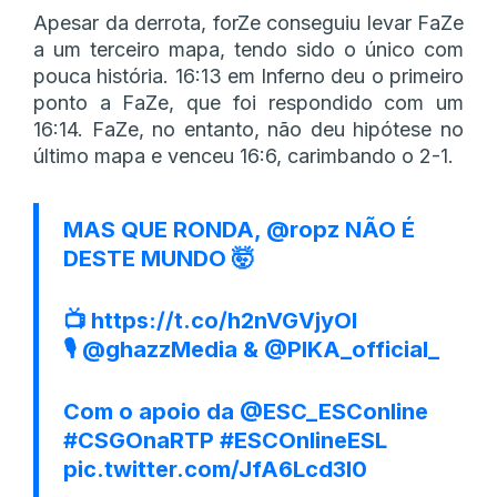
Apesar da derrota, forZe conseguiu levar FaZe
a um terceiro mapa, tendo sido o único com
pouca história. 16:13 em Inferno deu o primeiro
ponto a FaZe, que foi respondido com um
16:14. FaZe, no entanto, não deu hipótese no
último mapa e venceu 16:6, carimbando o 2-1.
MAS QUE RONDA,
@ropz
NÃO É
DESTE MUNDO 🤯
📺
https://t.co/h2nVGVjyOI
🎙️
@ghazzMedia
&
@PIKA_official_
Com o apoio da
@ESC_ESConline
#CSGOnaRTP
#ESCOnlineESL
pic.twitter.com/JfA6Lcd3l0