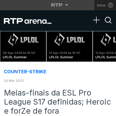
Entrar
Toggle na
06 Ago 2026 às 18:00
12 Ago 2026 às 18:00
13 Ago 2026 à
LPLOL Summer
LPLOL Summer
LPLOL Summ
COUNTER-STRIKE
24 Mar 2023
Meias-finais da ESL Pro
League S17 definidas; Heroic
e forZe de fora