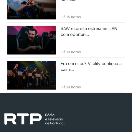
Há 15 horas
SAW espreita estreia em LAN
com oportuni...
Há 18 horas
Era em risco? Vitality continua a
cair n...
Há 18 horas