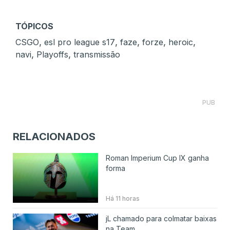
TÓPICOS
,
,
,
,
,
CSGO
esl pro league s17
faze
forze
heroic
,
,
navi
Playoffs
transmissão
PUB
RELACIONADOS
Roman Imperium Cup IX ganha
forma
Há 11 horas
jL chamado para colmatar baixas
na Team ...