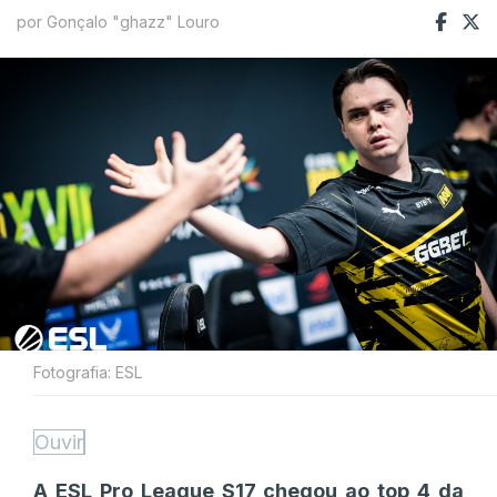
por Gonçalo "ghazz" Louro
Fotografia: ESL
Ouvir
A ESL Pro League S17 chegou ao top 4 da