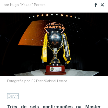
por Hugo "Kazac" Pereira
Fotografia por: E2Tech/Gabriel Lemos
Ouvir
Três de seis confirmações na Master