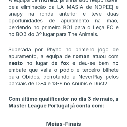
A equipa de
m0retz
já tinha sido responsável
pela eliminação da LA MASIA de NOPEEj e
snapy na ronda anterior e teve duas
oportunidades de apuramento na mão,
perdendo no primeiro BO1 para o Leça FC e
no BO3 do 3º lugar para The Animals.
Superada por Rhyno no primeiro jogo de
apuramento, a equipa de
roman
atuou com
nesto
no lugar de
fox
e deu-se bem no
embate que valia o pódio e terceiro bilhete
para Óbidos, derrotando a NeverPlay pelos
parciais de 13-4 e 13-8 no Anubis e Dust2.
Com último qualificador no dia 3 de maio, a
Master League Portugal já conta com:
Meias-Finais