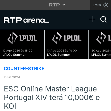
Entrar
Toggle na
12 Ago 2026 às 18:00
13 Ago 2026 às 18:00
20 Ago 2026 
LPLOL Summer
LPLOL Summer
LPLOL Summ
COUNTER-STRIKE
2 Set 2024
ESC Online Master League
Portugal XIV terá 10,000€ e
KOI