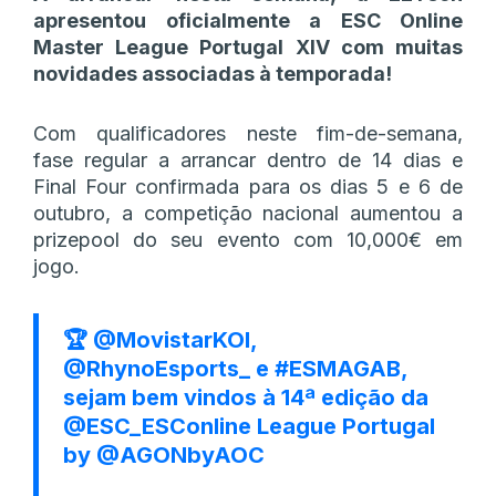
apresentou oficialmente a ESC Online
Master League Portugal XIV com muitas
novidades associadas à temporada!
Com qualificadores neste fim-de-semana,
fase regular a arrancar dentro de 14 dias e
Final Four confirmada para os dias 5 e 6 de
outubro, a competição nacional aumentou a
prizepool do seu evento com 10,000€ em
jogo.
🏆
@MovistarKOI
,
@RhynoEsports_
e
#ESMAGAB
,
sejam bem vindos à 14ª edição da
@ESC_ESConline
League Portugal
by
@AGONbyAOC