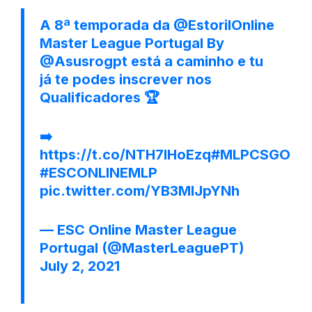
A 8ª temporada da
@EstorilOnline
Master League Portugal By
@Asusrogpt
está a caminho e tu
já te podes inscrever nos
Qualificadores 🏆
➡️
https://t.co/NTH7lHoEzq
#MLPCSGO
#ESCONLINEMLP
pic.twitter.com/YB3MIJpYNh
— ESC Online Master League
Portugal (@MasterLeaguePT)
July 2, 2021