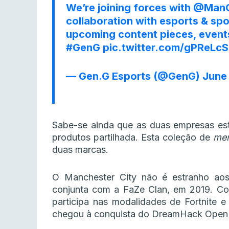
We’re joining forces with
@ManC
collaboration with esports & spo
upcoming content pieces, event
#GenG
pic.twitter.com/gPReLc
— Gen.G Esports (@GenG)
June 
Sabe-se ainda que as duas empresas est
produtos partilhada. Esta coleção de
mer
duas marcas.
O Manchester City não é estranho a
conjunta com a FaZe Clan, em 2019. C
participa nas modalidades de Fortnite e
chegou à conquista do DreamHack Open S