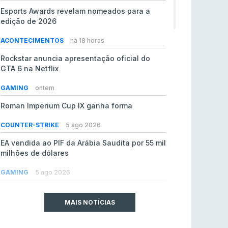
Esports Awards revelam nomeados para a
edição de 2026
ACONTECIMENTOS
há 18 horas
Rockstar anuncia apresentação oficial do
GTA 6 na Netflix
GAMING
ontem
Roman Imperium Cup IX ganha forma
COUNTER-STRIKE
5 ago 2026
EA vendida ao PIF da Arábia Saudita por 55 mil
milhões de dólares
GAMING
5 ago 2026
jL chamado para colmatar baixas na Team
Vitality
MAIS NOTÍCIAS
COUNTER-STRIKE
5 ago 2026