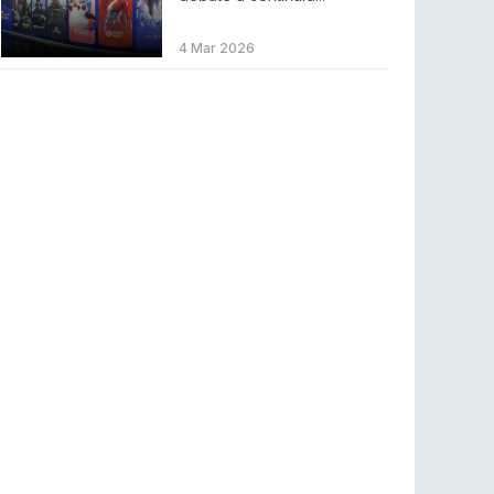
LEAGUE OF LEGENDS
3 ago 2026
MOUZ surpreende Spirit para vencer BLAST
4 Mar 2026
Bounty
COUNTER-STRIKE
2 ago 2026
Setembro recheado de LANs em Portugal
COUNTER-STRIKE
1 ago 2026
Betclic renova parceria com a RTP Arena para
a época 2026/27
RTP ARENA
23 jul 2026
BLAST Bounty S2 na RTP Arena: Regressa o
melhor Counter-Strike
COUNTER-STRIKE
18 jul 2026