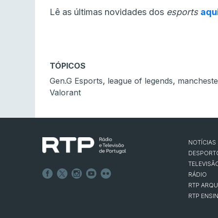
Lê as últimas novidades dos
esports
aqu
TÓPICOS
,
,
Gen.G Esports
league of legends
manchester
Valorant
NOTÍCIAS
DESPORT
TELEVISÃ
RÁDIO
RTP ARQU
RTP ENSI