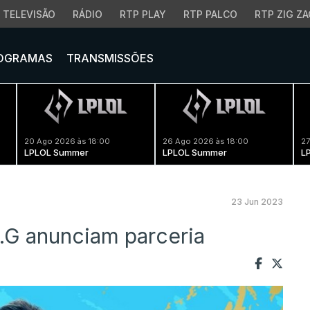
TELEVISÃO
RÁDIO
RTP PLAY
RTP PALCO
RTP ZIG ZA
OGRAMAS
TRANSMISSÕES
20 Ago 2026 às 18:00
26 Ago 2026 às 18:00
27
LPLOL Summer
LPLOL Summer
L
23 Jun 2023
.G anunciam parceria