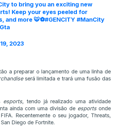
ity
to bring you an exciting new
rts! Keep your eyes peeled for
s, and more 🐯⚽
#GENCITY
#ManCity
SGta
19, 2023
ão a preparar o lançamento de uma linha de
chandise
será limitada e trará uma fusão das
os
esports
, tendo já realizado uma atividade
onta ainda com uma divisão de
esports
onde
 FIFA. Recentemente o seu jogador, Threats,
an Diego de Fortnite.