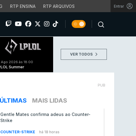
G
RTP ENSINA
RTP ARQUIVOS
Entrar
VER TODOS
 Ago 2026 às 18:00
PLOL Summer
PUB
ÚLTIMAS
MAIS LIDAS
Gentle Mates confirma adeus ao Counter-
Strike
COUNTER-STRIKE
há 18 horas