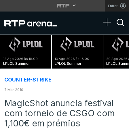
Entrar
Toggle na
12 Ago 2026 às 18:00
13 Ago 2026 às 18:00
20 Ago 2026 
LPLOL Summer
LPLOL Summer
LPLOL Summ
COUNTER-STRIKE
7 Mar 2019
MagicShot anuncia festival
com torneio de CSGO com
1,100€ em prémios