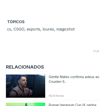
TÓPICOS
,
,
,
,
cs
CSGO
esports
loures
magicshot
PUB
RELACIONADOS
Gentle Mates confirma adeus ao
Counter-S...
Há 9 horas
Roman Imperium Cup IX ganha