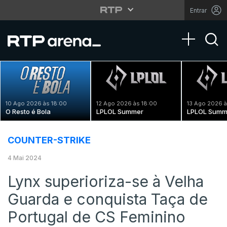
Entrar
Toggle na
10 Ago 2026 às 18:00
12 Ago 2026 às 18:00
13 Ago 2026 à
O Resto é Bola
LPLOL Summer
LPLOL Summ
COUNTER-STRIKE
4 Mai 2024
Lynx superioriza-se à Velha
Guarda e conquista Taça de
Portugal de CS Feminino