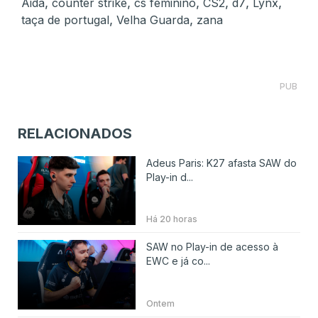
,
,
,
,
,
,
Aida
counter strike
cs feminino
CS2
d7
Lynx
,
,
taça de portugal
Velha Guarda
zana
PUB
RELACIONADOS
Adeus Paris: K27 afasta SAW do
Play-in d...
Há 20 horas
SAW no Play-in de acesso à
EWC e já co...
Ontem