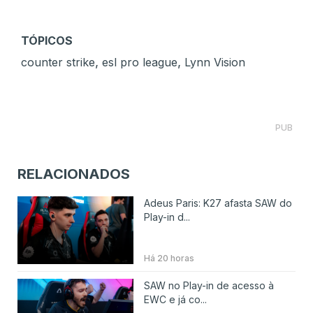
TÓPICOS
,
,
counter strike
esl pro league
Lynn Vision
PUB
RELACIONADOS
Adeus Paris: K27 afasta SAW do
Play-in d...
Há 20 horas
SAW no Play-in de acesso à
EWC e já co...