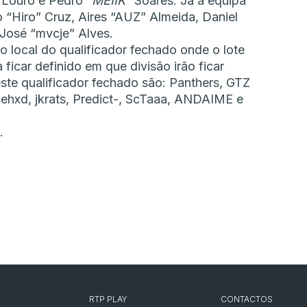
 Louro e Pedro “
MEIIK
” Soares. Já a equipa
 “Hiro” Cruz, Aires “AUZ” Almeida, Daniel
 José “mvcje” Alves.
o local do qualificador fechado onde o lote
 ficar definido em que divisão irão ficar
este qualificador fechado são: Panthers, GTZ
hehxd, jkrats, Predict-, ScTaaa, ANDAIME e
.
RTP PLAY
CONTACTOS