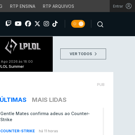
G
RTP ENSINA
RTP ARQUIVOS
Entrar
VER TODOS
 Ago 2026 às 18:00
PLOL Summer
PUB
ÚLTIMAS
MAIS LIDAS
Gentle Mates confirma adeus ao Counter-
Strike
COUNTER-STRIKE
há 11 horas