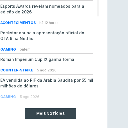
Esports Awards revelam nomeados para a
edição de 2026
ACONTECIMENTOS
há 12 horas
Rockstar anuncia apresentação oficial do
GTA 6 na Netflix
GAMING
ontem
Roman Imperium Cup IX ganha forma
COUNTER-STRIKE
5 ago 2026
EA vendida ao PIF da Arábia Saudita por 55 mil
milhões de dólares
GAMING
5 ago 2026
jL chamado para colmatar baixas na Team
Vitality
MAIS NOTÍCIAS
COUNTER-STRIKE
5 ago 2026