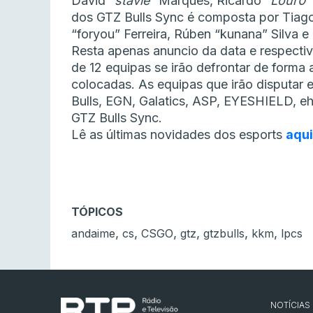
David “
stavie
” Marques, Ricardo “
Lour0
”
dos GTZ Bulls Sync é composta por Tiago
“foryou” Ferreira, Rúben “kunana” Silva e
Resta apenas anuncio da data e respectiv
de 12 equipas se irão defrontar de forma a
colocadas. As equipas que irão disputar 
Bulls, EGN, Galatics, ASP, EYESHIELD, e
GTZ Bulls Sync.
Lê as últimas novidades dos esports
aqui
TÓPICOS
,
,
,
,
,
,
andaime
cs
CSGO
gtz
gtzbulls
kkm
lpcs
NOTÍCIAS