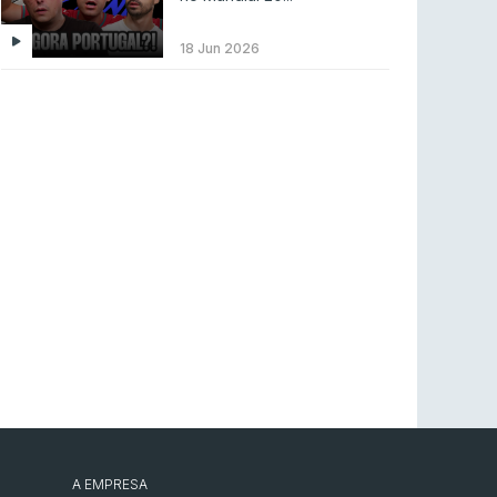
LEAGUE OF LEGENDS
3 ago 2026
MOUZ surpreende Spirit para vencer BLAST
18 Jun 2026
Bounty
COUNTER-STRIKE
2 ago 2026
Setembro recheado de LANs em Portugal
COUNTER-STRIKE
1 ago 2026
Betclic renova parceria com a RTP Arena para
a época 2026/27
RTP ARENA
23 jul 2026
BLAST Bounty S2 na RTP Arena: Regressa o
melhor Counter-Strike
COUNTER-STRIKE
18 jul 2026
A EMPRESA