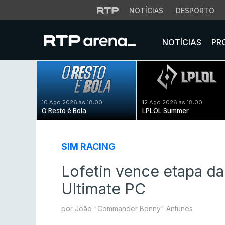
NOTÍCIAS
DESPORTO
NOTÍCIAS
PR
10 Ago 2026 às 18:00
12 Ago 2026 às 18:00
O Resto é Bola
LPLOL Summer
SIM RACING
Lofetin vence etapa da
Ultimate PC
por João "Commander Bonny" Antunes