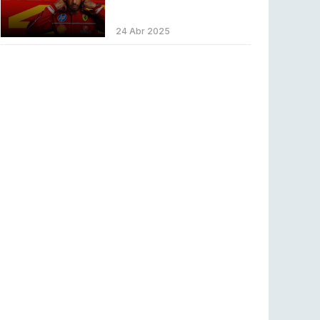
ENTRETENIMENTO
3 ago 2026
Códigos para ícones clássicos gratuitos no
24 Abr 2025
League of Legends [agosto 2026]
LEAGUE OF LEGENDS
3 ago 2026
MOUZ surpreende Spirit para vencer BLAST
Bounty
COUNTER-STRIKE
2 ago 2026
Setembro recheado de LANs em Portugal
COUNTER-STRIKE
1 ago 2026
Betclic renova parceria com a RTP Arena para
a época 2026/27
RTP ARENA
23 jul 2026