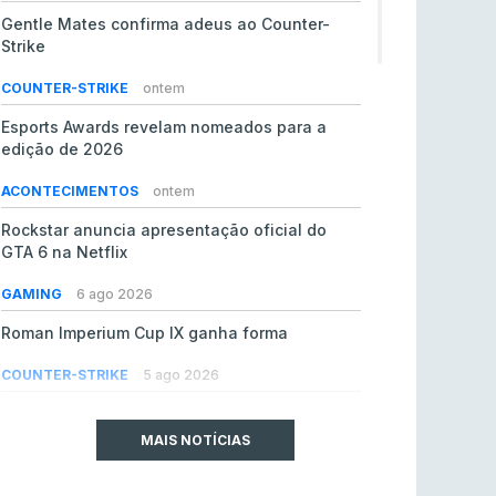
Gentle Mates confirma adeus ao Counter-
Strike
COUNTER-STRIKE
ontem
Esports Awards revelam nomeados para a
edição de 2026
ACONTECIMENTOS
ontem
Rockstar anuncia apresentação oficial do
GTA 6 na Netflix
GAMING
6 ago 2026
Roman Imperium Cup IX ganha forma
COUNTER-STRIKE
5 ago 2026
EA vendida ao PIF da Arábia Saudita por 55 mil
milhões de dólares
MAIS NOTÍCIAS
GAMING
5 ago 2026