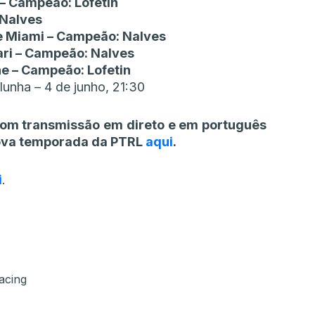
 – Campeão: Lofetin
 Nalves
de Miami – Campeão: Nalves
rari – Campeão: Nalves
ne – Campeão: Lofetin
lunha – 4 de junho, 21:30
com transmissão em direto e em português
nova temporada da PTRL
aqui
.
i
.
acing