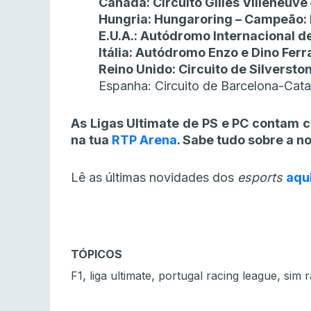
Canadá: Circuito Gilles Villeneuve
Hungria: Hungaroring – Campeão:
E.U.A.: Autódromo Internacional 
Itália: Autódromo Enzo e Dino Fer
Reino Unido: Circuito de Silversto
Espanha: Circuito de Barcelona-Cata
As Ligas Ultimate de PS e PC contam 
na tua
RTP Arena
. Sabe tudo sobre a 
Lê as últimas novidades dos
esports
aqu
TÓPICOS
,
,
,
F1
liga ultimate
portugal racing league
sim r