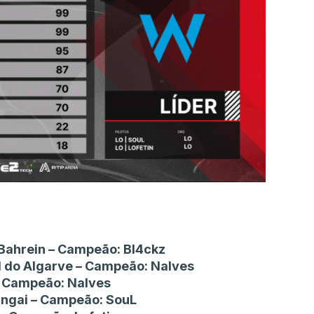
o Bahrein – Campeão: Bl4ckz
l do Algarve – Campeão: Nalves
 – Campeão: Nalves
Xangai – Campeão: SouL