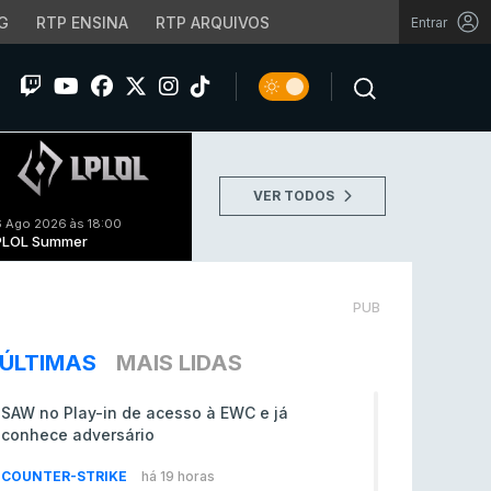
G
RTP ENSINA
RTP ARQUIVOS
Entrar
VER TODOS
 Ago 2026 às 18:00
PLOL Summer
PUB
ÚLTIMAS
MAIS LIDAS
SAW no Play-in de acesso à EWC e já
conhece adversário
COUNTER-STRIKE
há 19 horas