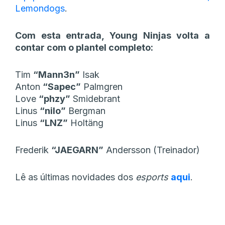
Lemondogs
.
Com esta entrada, Young Ninjas volta a
contar com o plantel completo:
Tim
“⁠Mann3n⁠”
Isak
Anton
“⁠Sapec⁠”
Palmgren
Love
“⁠phzy⁠”
Smidebrant
Linus
“⁠nilo⁠”
Bergman
Linus
“⁠LNZ⁠”
Holtäng
Frederik
“⁠JAEGARN⁠”
Andersson (Treinador)
Lê as últimas novidades dos
esports
aqui
.