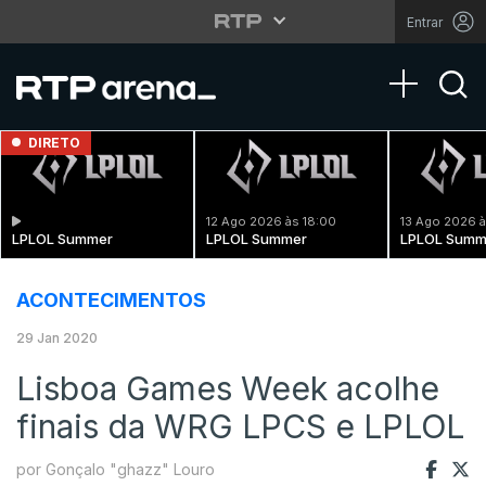
Entrar
Toggle na
DIRETO
12 Ago 2026 às 18:00
13 Ago 2026 à
LPLOL Summer
LPLOL Summer
LPLOL Summ
ACONTECIMENTOS
29 Jan 2020
Lisboa Games Week acolhe
finais da WRG LPCS e LPLOL
por Gonçalo "ghazz" Louro