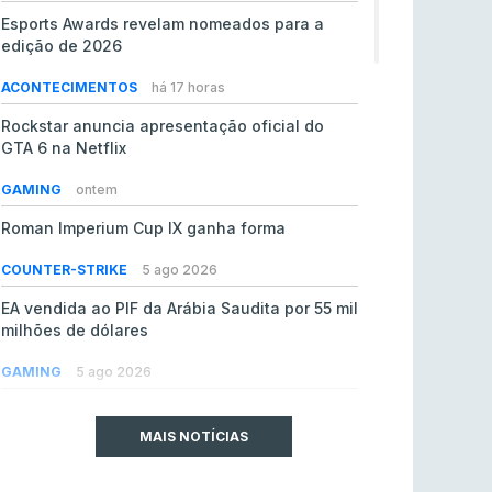
Esports Awards revelam nomeados para a
edição de 2026
ACONTECIMENTOS
há 17 horas
Rockstar anuncia apresentação oficial do
GTA 6 na Netflix
GAMING
ontem
Roman Imperium Cup IX ganha forma
COUNTER-STRIKE
5 ago 2026
EA vendida ao PIF da Arábia Saudita por 55 mil
milhões de dólares
GAMING
5 ago 2026
jL chamado para colmatar baixas na Team
Vitality
MAIS NOTÍCIAS
COUNTER-STRIKE
5 ago 2026