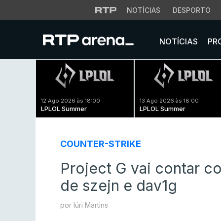
NOTÍCIAS
DESPORTO
NOTÍCIAS
PR
12 Ago 2026 às 18:00
13 Ago 2026 às 18:00
LPLOL Summer
LPLOL Summer
COUNTER-STRIKE
Project G vai contar c
de szejn⁠ e dav1g
por Iúri Martins