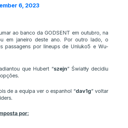
ember 6, 2023
rumar ao banco da GODSENT em outubro, na
 em janeiro deste ano. Por outro lado, o
ós passagens por lineups de Unluko5 e Wu-
diantou que Hubert “
⁠szejn⁠
” Światły decidiu
 opções.
is de a equipa ver o espanhol “
dav1g
” voltar
iders.
omposta por: