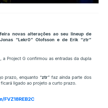
feira novas alterações ao seu lineup de
nas “⁠Lekr0⁠” Olofsson e de Erik “⁠ztr⁠”
, a Project G confirmou as entradas da dupla
ngo prazo, enquanto “
ztr
” faz ainda parte dos
cará ligado ao projeto a curto prazo.
com/FVZ18REB2C