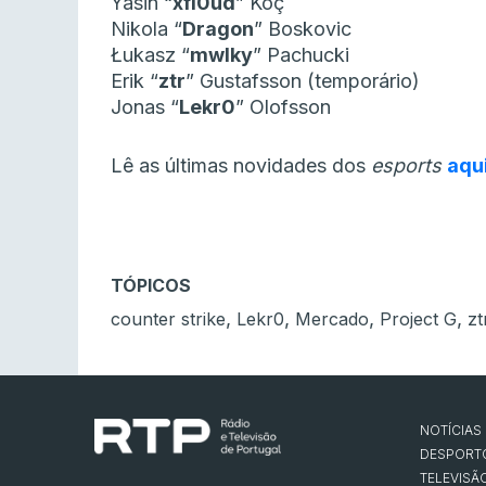
Yasin “
⁠xfl0ud
⁠” Koç
Nikola “
⁠Dragon
⁠” Boskovic
Łukasz “⁠
mwlky
⁠” Pachucki
Erik “
⁠ztr
⁠” Gustafsson (temporário)
Jonas “
⁠Lekr0
⁠” Olofsson
Lê as últimas novidades dos
esports
aqu
TÓPICOS
,
,
,
,
counter strike
Lekr0
Mercado
Project G
zt
NOTÍCIAS
DESPORT
TELEVISÃ