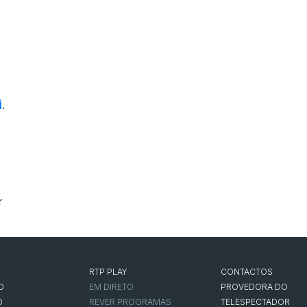
i
.
r
RTP PLAY
CONTACTOS
O
EM DIRETO
PROVEDORA DO
O
REVER PROGRAMAS
TELESPECTADOR