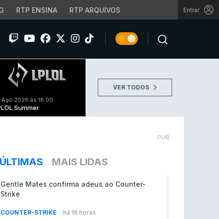
G
RTP ENSINA
RTP ARQUIVOS
Entrar
VER TODOS
 Ago 2026 às 18:00
PLOL Summer
PUB
ÚLTIMAS
MAIS LIDAS
Gentle Mates confirma adeus ao Counter-
Strike
COUNTER-STRIKE
há 16 horas