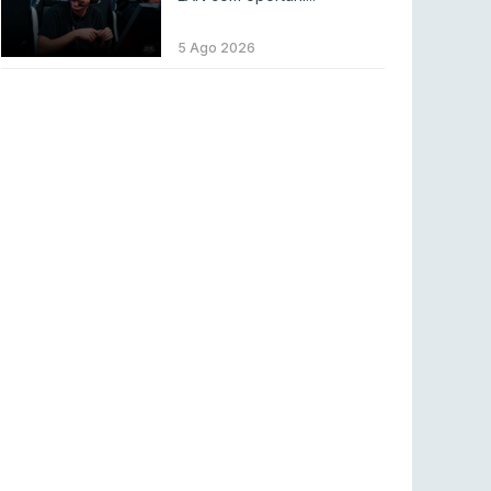
LEAGUE OF LEGENDS
3 ago 2026
MOUZ surpreende Spirit para vencer BLAST
5 Ago 2026
Bounty
COUNTER-STRIKE
2 ago 2026
Setembro recheado de LANs em Portugal
COUNTER-STRIKE
1 ago 2026
Betclic renova parceria com a RTP Arena para
a época 2026/27
RTP ARENA
23 jul 2026
BLAST Bounty S2 na RTP Arena: Regressa o
melhor Counter-Strike
COUNTER-STRIKE
18 jul 2026