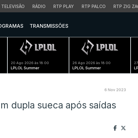
TELEVISÃO
RÁDIO
RTP PLAY
RTP PALCO
RTP ZIG ZA
OGRAMAS
TRANSMISSÕES
20 Ago 2026 às 18:00
26 Ago 2026 às 18:00
27
LPLOL Summer
LPLOL Summer
L
6 Nov 2023
om dupla sueca após saídas