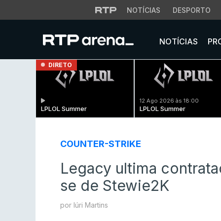
NOTÍCIAS
DESPORTO
NOTÍCIAS
PR
DIRETO
12 Ago 2026 às 18:00
LPLOL Summer
LPLOL Summer
COUNTER-STRIKE
Legacy ultima contrat
se de Stewie2K
por Iúri Martins