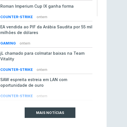
Roman Imperium Cup IX ganha forma
COUNTER-STRIKE
ontem
EA vendida ao PIF da Arábia Saudita por 55 mil
milhões de dólares
GAMING
ontem
jL chamado para colmatar baixas na Team
Vitality
COUNTER-STRIKE
ontem
SAW espreita estreia em LAN com
oportunidade de ouro
COUNTER-STRIKE
ontem
Era em risco? Vitality continua a cair no VRS
do Counter-Strike 2
MAIS NOTÍCIAS
COUNTER-STRIKE
ontem