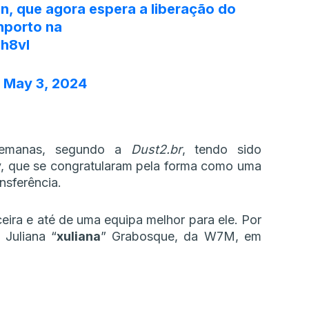
n, que agora espera a liberação do
porto
na
Uh8vI
)
May 3, 2024
 semanas, segundo a
Dust2.br
, tendo sido
 que se congratularam pela forma como uma
nsferência.
ira e até de uma equipa melhor para ele. Por
 Juliana “
xuliana
” Grabosque, da W7M, em