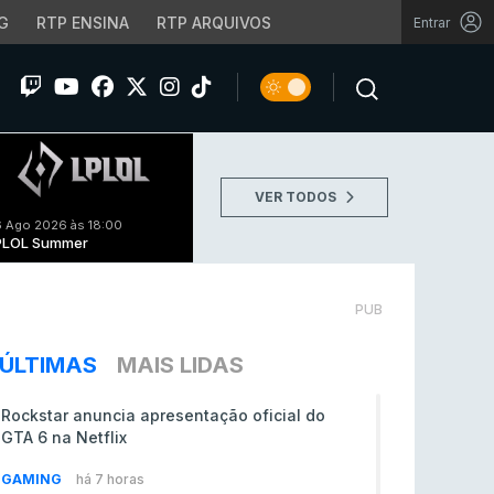
G
RTP ENSINA
RTP ARQUIVOS
Entrar
VER TODOS
 Ago 2026 às 18:00
PLOL Summer
PUB
ÚLTIMAS
MAIS LIDAS
Rockstar anuncia apresentação oficial do
GTA 6 na Netflix
GAMING
há 7 horas