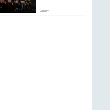
Betclic renova parceria com a RTP Arena para
a época 2026/27
Ontem
RTP ARENA
23 jul 2026
BLAST Bounty S2 na RTP Arena: Regressa o
melhor Counter-Strike
COUNTER-STRIKE
18 jul 2026
Wuant assina “The One”: O novo hino oficial
da LPLOL
LEAGUE OF LEGENDS
16 jul 2026
Roman Imperium Cup VIII abre inscrições com
SAW e Luminosity na lista
COUNTER-STRIKE
16 jul 2026