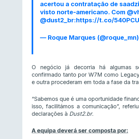
acertou a contratação de saadzi
visto norte-americano. Com
@vh
@dust2_br
:
https://t.co/540PC
— Roque Marques (@roque_mn
O negócio já decorria há algumas
confirmado tanto por W7M como Legacy,
e outra procederam em toda a fase da tra
“Sabemos que é uma oportunidade finance
isso, facilitámos a comunicação”, referiu
declarações à
Dust2.br
.
A equipa deverá ser composta por: