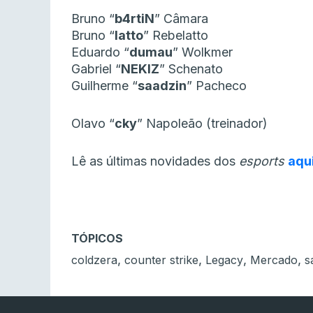
Bruno “
b4rtiN
” Câmara
Bruno “
latto
” Rebelatto
Eduardo “
dumau
” Wolkmer
Gabriel “
NEKIZ
” Schenato
Guilherme “
saadzin
” Pacheco
Olavo “
cky
” Napoleão (treinador)
Lê as últimas novidades dos
esports
aqu
TÓPICOS
,
,
,
,
coldzera
counter strike
Legacy
Mercado
s