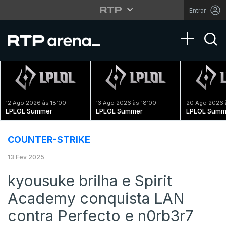
Entrar
Toggle na
12 Ago 2026 às 18:00
13 Ago 2026 às 18:00
20 Ago 2026 
LPLOL Summer
LPLOL Summer
LPLOL Summ
COUNTER-STRIKE
13 Fev 2025
kyousuke brilha e Spirit
Academy conquista LAN
contra Perfecto e n0rb3r7