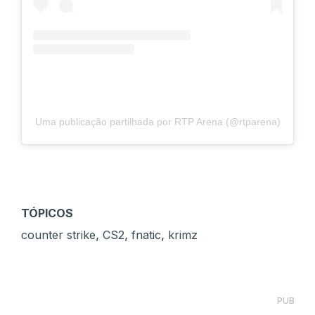
Uma publicação partilhada por RTP Arena (@rtparena)
TÓPICOS
,
,
,
counter strike
CS2
fnatic
krimz
PUB