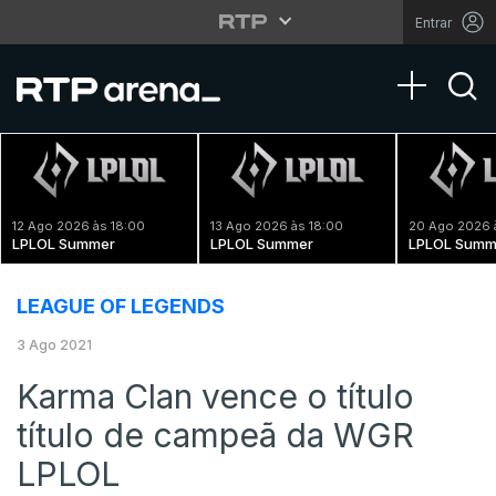
Entrar
Toggle na
12 Ago 2026 às 18:00
13 Ago 2026 às 18:00
20 Ago 2026 
LPLOL Summer
LPLOL Summer
LPLOL Summ
LEAGUE OF LEGENDS
3 Ago 2021
Karma Clan vence o título
título de campeã da WGR
LPLOL