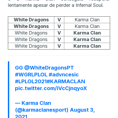
lentamente apesar de perder a Infernal Soul.
White Dragons
V
Karma Clan
White Dragons
V
Karma Clan
White Dragons
V
Karma Clan
White Dragons
V
Karma Clan
White Dragons
V
Karma Clan
GG
@WhiteDragonsPT
#WGRLPLOL
#advncesic
#LPLOL2021
#KARMACLAN
pic.twitter.com/iVcCjnqyoX
— Karma Clan
(@karmaclanesport)
August 3,
2021