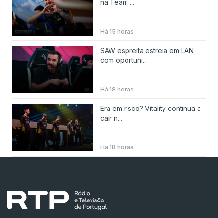
na Team ...
Há 15 horas
SAW espreita estreia em LAN
com oportuni...
Há 18 horas
Era em risco? Vitality continua a
cair n...
Há 18 horas