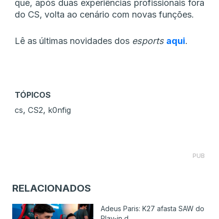
que, após duas experiências profissionais fora
do CS, volta ao cenário com novas funções.
Lê as últimas novidades dos
esports
aqui
.
TÓPICOS
,
,
cs
CS2
k0nfig
PUB
RELACIONADOS
Adeus Paris: K27 afasta SAW do
Play-in d...