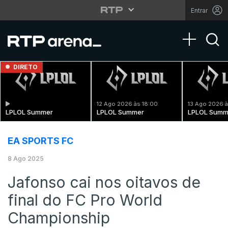
Entrar
Toggle na
DIRETO
12 Ago 2026 às 18:00
13 Ago 2026 à
LPLOL Summer
LPLOL Summer
LPLOL Summ
EA SPORTS FC
8 Ago 2025
Jafonso cai nos oitavos de
final do FC Pro World
Championship