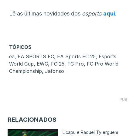
Lê as últimas novidades dos
esports
aqui
.
TÓPICOS
,
,
,
ea
EA SPORTS FC
EA Sports FC 25
Esports
,
,
,
,
World Cup
EWC
FC 25
FC Pro
FC Pro World
,
Championship
Jafonso
PUB
RELACIONADOS
Licapu e Raquel_Ty erguem