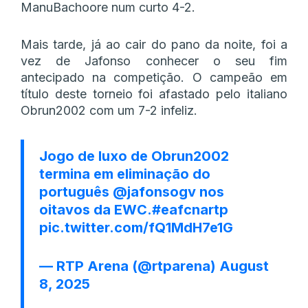
ManuBachoore num curto 4-2.
Mais tarde, já ao cair do pano da noite, foi a
vez de Jafonso conhecer o seu fim
antecipado na competição. O campeão em
título deste torneio foi afastado pelo italiano
Obrun2002 com um 7-2 infeliz.
Jogo de luxo de Obrun2002
termina em eliminação do
português
@jafonsogv
nos
oitavos da EWC.
#eafcnartp
pic.twitter.com/fQ1MdH7e1G
— RTP Arena (@rtparena)
August
8, 2025