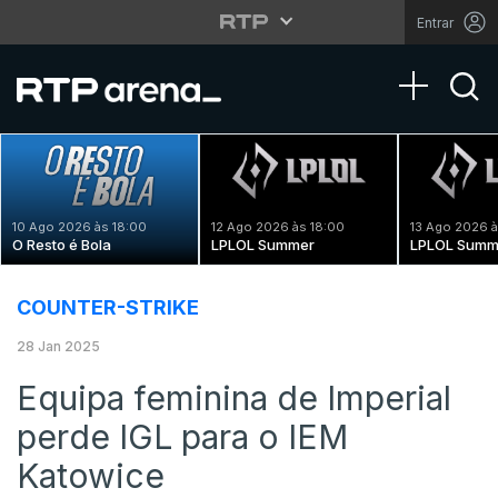
Entrar
Toggle na
10 Ago 2026 às 18:00
12 Ago 2026 às 18:00
13 Ago 2026 à
O Resto é Bola
LPLOL Summer
LPLOL Summ
COUNTER-STRIKE
28 Jan 2025
Equipa feminina de Imperial
perde IGL para o IEM
Katowice