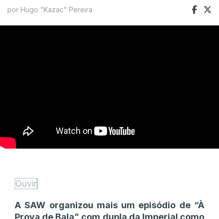
por Hugo "Kazac" Pereira
Ouvir
A SAW organizou mais um episódio de “À
Prova de Bala” com dupla da Imperial como