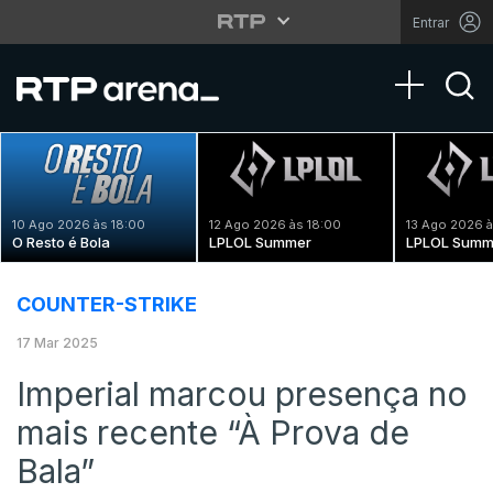
Entrar
Toggle na
10 Ago 2026 às 18:00
12 Ago 2026 às 18:00
13 Ago 2026 à
O Resto é Bola
LPLOL Summer
LPLOL Summ
COUNTER-STRIKE
17 Mar 2025
Imperial marcou presença no
mais recente “À Prova de
Bala”