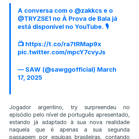
A conversa com o
@zakkcs
e o
@TRYZSE1
no À Prova de Bala já
está disponível no YouTube. 🎙️
📺
https://t.co/ra7tRMap9x
pic.twitter.com/mpcY7cvyJs
— SAW (@sawggofficial)
March
17, 2025
Jogador argentino, try surpreendeu no
episódio pelo nível de português apresentado,
estando já adaptado à sua nova realidade
naquela que é apenas a sua segunda
passagem por equipas brasileiras, contando