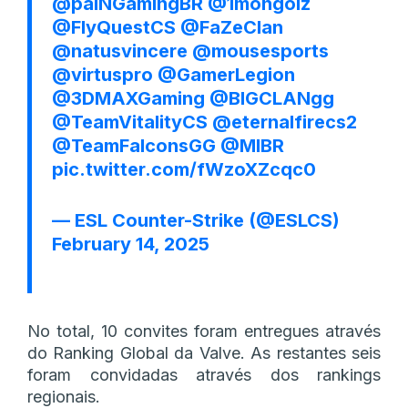
@paiNGamingBR
@1mongolz
@FlyQuestCS
@FaZeClan
@natusvincere
@mousesports
@virtuspro
@GamerLegion
@3DMAXGaming
@BIGCLANgg
@TeamVitalityCS
@eternalfirecs2
@TeamFalconsGG
@MIBR
pic.twitter.com/fWzoXZcqc0
— ESL Counter-Strike (@ESLCS)
February 14, 2025
No total, 10 convites foram entregues através
do Ranking Global da Valve. As restantes seis
foram convidadas através dos rankings
regionais.