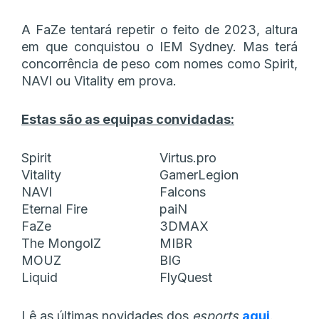
A FaZe tentará repetir o feito de 2023, altura
em que conquistou o IEM Sydney. Mas terá
concorrência de peso com nomes como Spirit,
NAVI ou Vitality em prova.
Estas são as equipas convidadas:
Spirit
Virtus.pro
Vitality
GamerLegion
NAVI
Falcons
Eternal Fire
paiN
FaZe
3DMAX
The MongolZ
MIBR
MOUZ
BIG
Liquid
FlyQuest
Lê as últimas novidades dos
esports
aqui
.