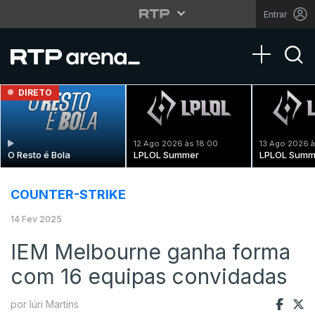
Entrar
Toggle na
DIRETO
12 Ago 2026 às 18:00
13 Ago 2026 à
O Resto é Bola
LPLOL Summer
LPLOL Summ
COUNTER-STRIKE
14 Fev 2025
IEM Melbourne ganha forma
com 16 equipas convidadas
por Iúri Martins