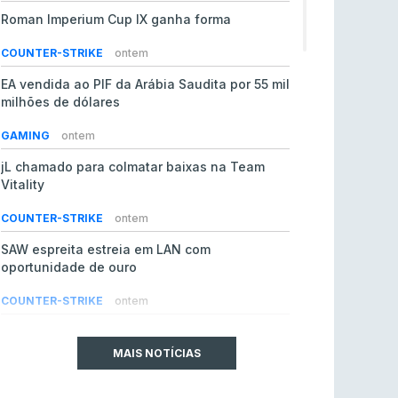
Roman Imperium Cup IX ganha forma
COUNTER-STRIKE
ontem
EA vendida ao PIF da Arábia Saudita por 55 mil
milhões de dólares
GAMING
ontem
jL chamado para colmatar baixas na Team
Vitality
COUNTER-STRIKE
ontem
SAW espreita estreia em LAN com
oportunidade de ouro
COUNTER-STRIKE
ontem
Era em risco? Vitality continua a cair no VRS
do Counter-Strike 2
MAIS NOTÍCIAS
COUNTER-STRIKE
ontem