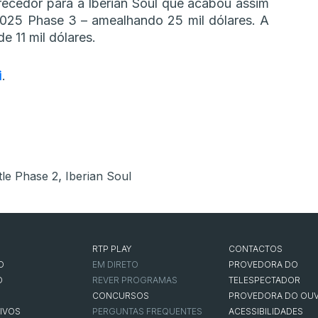
recedor para a Iberian Soul que acabou assim
2025 Phase 3 – amealhando 25 mil dólares. A
 11 mil dólares.
i
.
,
tle Phase 2
Iberian Soul
RTP PLAY
CONTACTOS
O
EM DIRETO
PROVEDORA DO
O
REVER PROGRAMAS
TELESPECTADOR
CONCURSOS
PROVEDORA DO OUV
IVOS
PERGUNTAS FREQUENTES
ACESSIBILIDADES