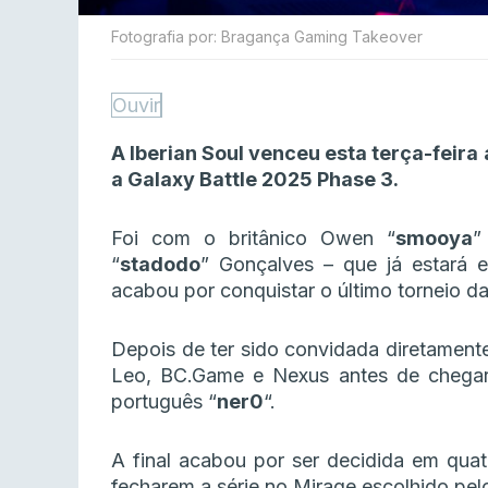
Fotografia por: Bragança Gaming Takeover
Ouvir
A Iberian Soul venceu esta terça-feir
a Galaxy Battle 2025 Phase 3.
Foi com o britânico Owen “
smooya
”
“
stadodo
” Gonçalves – que já estará e
acabou por conquistar o último torneio d
Depois de ter sido convidada diretamente 
Leo, BC.Game e Nexus antes de chegar
português “
ner0
“.
A final acabou por ser decidida em qu
fecharem a série no Mirage escolhido pelo