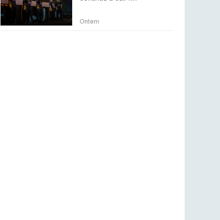
Betclic renova parceria com a RTP Arena para
a época 2026/27
Ontem
RTP ARENA
23 jul 2026
BLAST Bounty S2 na RTP Arena: Regressa o
melhor Counter-Strike
COUNTER-STRIKE
18 jul 2026
Wuant assina “The One”: O novo hino oficial
da LPLOL
LEAGUE OF LEGENDS
16 jul 2026
Roman Imperium Cup VIII abre inscrições com
SAW e Luminosity na lista
COUNTER-STRIKE
16 jul 2026