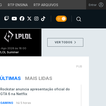
G
RTP ENSINA
RTP ARQUIVOS
Entrar
VER TODOS
 Ago 2026 às 18:00
PLOL Summer
PUB
ÚLTIMAS
MAIS LIDAS
Rockstar anuncia apresentação oficial do
GTA 6 na Netflix
GAMING
há 5 horas