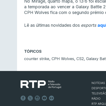
No Mirage, quarto mapa, o 13:6 foi escla
a temporada ao vencer a Galaxy Battle 
CPH Wolves fica com o segundo prémio de
Lê as últimas novidades dos
esports
aqu
TÓPICOS
,
,
,
counter strike
CPH Wolves
CS2
Galaxy Bat
NOTÍCIAS
DESPORT
TELEVISÃ
RÁDIO
RTP ARQU