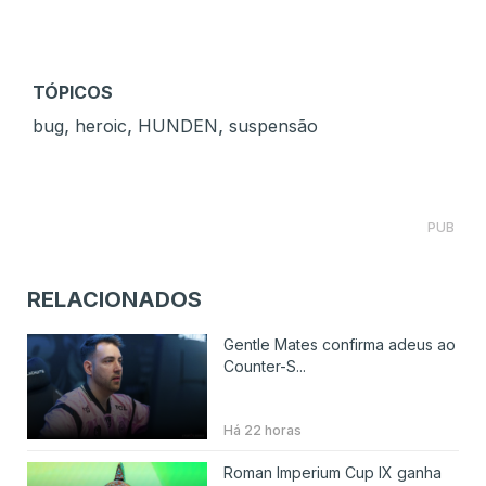
TÓPICOS
,
,
,
bug
heroic
HUNDEN
suspensão
PUB
RELACIONADOS
Gentle Mates confirma adeus ao
Counter-S...
Há 22 horas
Roman Imperium Cup IX ganha