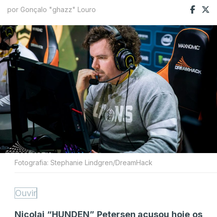
por Gonçalo "ghazz" Louro
Fotografia: Stephanie Lindgren/DreamHack
Ouvir
Nicolai “HUNDEN” Petersen acusou hoje os