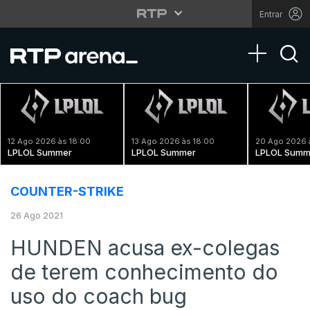
Entrar
Toggle na
12 Ago 2026 às 18:00
13 Ago 2026 às 18:00
20 Ago 2026 
LPLOL Summer
LPLOL Summer
LPLOL Summ
COUNTER-STRIKE
26 Ago 2021
HUNDEN acusa ex-colegas
de terem conhecimento do
uso do coach bug