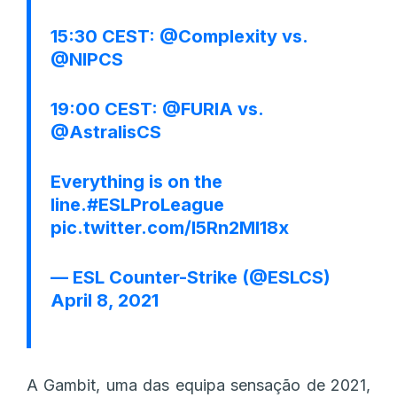
15:30 CEST:
@Complexity
vs.
@NIPCS
19:00 CEST:
@FURIA
vs.
@AstralisCS
Everything is on the
line.
#ESLProLeague
pic.twitter.com/I5Rn2MI18x
— ESL Counter-Strike (@ESLCS)
April 8, 2021
A Gambit, uma das equipa sensação de 2021,