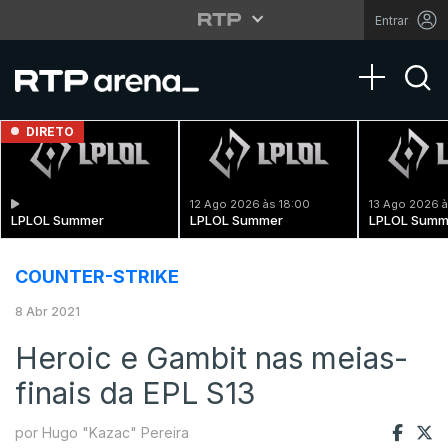
Entrar
Toggle na
DIRETO
12 Ago 2026 às 18:00
13 Ago 2026 à
LPLOL Summer
LPLOL Summer
LPLOL Summ
COUNTER-STRIKE
8 Abr 2021
Heroic e Gambit nas meias-
finais da EPL S13
por Hugo "Kazac" Pereira