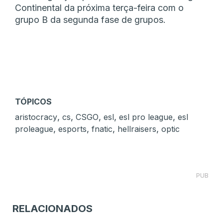
Continental da próxima terça-feira com o
grupo B da segunda fase de grupos.
TÓPICOS
,
,
,
,
,
aristocracy
cs
CSGO
esl
esl pro league
esl
,
,
,
,
proleague
esports
fnatic
hellraisers
optic
PUB
RELACIONADOS