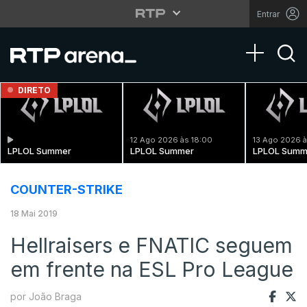
Entrar
Toggle na
DIRETO
12 Ago 2026 às 18:00
13 Ago 2026 à
LPLOL Summer
LPLOL Summer
LPLOL Summ
COUNTER-STRIKE
18 Mai 2019
Hellraisers e FNATIC seguem
em frente na ESL Pro League
por João Braga