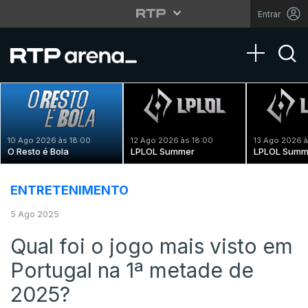
Entrar
Toggle na
10 Ago 2026 às 18:00
12 Ago 2026 às 18:00
13 Ago 2026 à
O Resto é Bola
LPLOL Summer
LPLOL Summ
ENTRETENIMENTO
5 Ago 2025
Qual foi o jogo mais visto em
Portugal na 1ª metade de
2025?