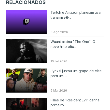
RELACIONADOS
Twitch e Amazon planeiam usar
transmiss�...
3 Ago 2026
Wuant assina "The One": O
novo hino ofic...
16 Jul 2026
Jynxzi juntou um grupo de elite
para um ...
6 Mai 2026
Filme de 'Resident Evil' ganha
primeiro ...